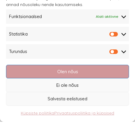
annad nõusoleku nende kasutamiseks.
tootelehel.
Funktsionaalsed
Alati aktiivne
Sannale OÜ
Statistika
tel.
+372 58863122
Statistik
Rüütli 4, Tallinn
Turundus
sannale@sannale.ee
Turundu
Müügitingimused
Olen nõus
Kauba tagastamine
Privaatsuspoliitika ja küpsised
Ei ole nõus
Edasimüüjad
Salvesta eelistused
Küpsiste poliitika
Privaatsuspoliitika ja küpsised
Eesti
English