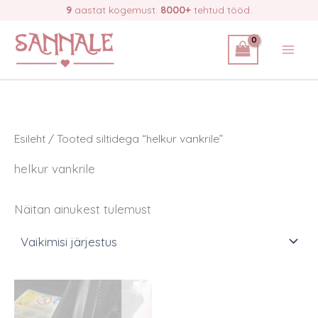
Skip
9
aastat kogemust.
8000+
tehtud tööd.
to
content
Esileht
/ Tooted siltidega “helkur vankrile”
helkur vankrile
Näitan ainukest tulemust