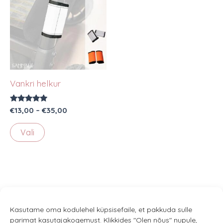
Vankri helkur
Hinnanguga
Hinnavahemik:
€
13,00
–
€
35,00
5.00
€13,00
/ 5
Sellel
kuni
Vali
€35,00
tootel
on
mitu
varianti.
Valikuid
saab
Kasutame oma kodulehel küpsisefaile, et pakkuda sulle
parimat kasutajakogemust. Klikkides "Olen nõus" nupule,
teha