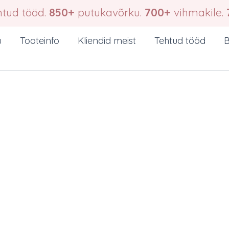
tud tööd.
850+
putukavõrku.
700+
vihmakile.
u
Tooteinfo
Kliendid meist
Tehtud tööd
B