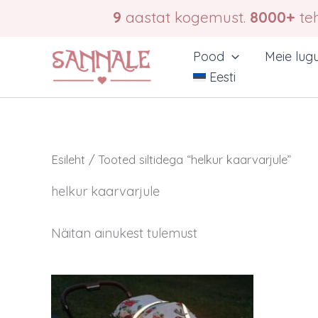
Skip
9
aastat kogemust.
8000+
teh
to
content
Pood
Meie lug
Eesti
Esileht
/ Tooted siltidega “helkur kaarvarjule”
helkur kaarvarjule
Näitan ainukest tulemust