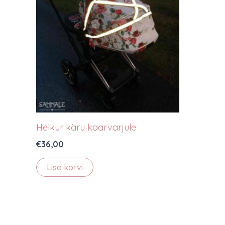
Helkur käru kaarvarjule
€
36,00
Lisa korvi