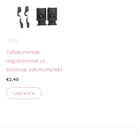
Tallakummide
reguleerimise ja
kinnituse varukomplekt
€
2,40
Lisa korvi