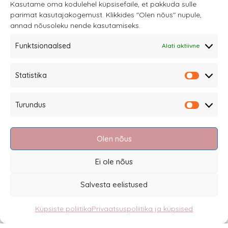
Kasutame oma kodulehel küpsisefaile, et pakkuda sulle
parimat kasutajakogemust. Klikkides "Olen nõus" nupule,
annad nõusoleku nende kasutamiseks.
Funktsionaalsed
Alati aktiivne
Sannale OÜ
Statistika
tel.
+372 58863122
Statistik
Rüütli 4, Tallinn
Turundus
sannale@sannale.ee
Turundu
Müügitingimused
Olen nõus
Kauba tagastamine
Privaatsuspoliitika ja küpsised
Ei ole nõus
Edasimüüjad
Salvesta eelistused
Küpsiste poliitika
Privaatsuspoliitika ja küpsised