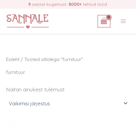
Skip
9
aastat kogemust.
8000+
tehtud tööd.
to
content
Esileht
/ Tooted siltidega “furnituur”
furnituur
Näitan ainukest tulemust