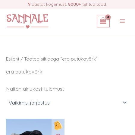
Skip
9
aastat kogemust.
8000+
tehtud tööd.
to
content
Esileht
/ Tooted siltidega “era putukavõrk”
era putukavõrk
Näitan ainukest tulemust