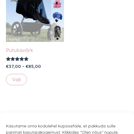
Putukavõrk
Hinnanguga
Hinnavahemik:
€
37,00
–
€
85,00
5.00
€37,00
/ 5
Sellel
kuni
Vali
€85,00
tootel
on
mitu
varianti.
Valikuid
saab
Kasutame oma kodulehel küpsisefaile, et pakkuda sulle
parimat kasutajakogemust. Klikkides "Olen nõus" nupule,
teha