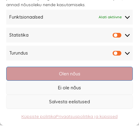
annad nõusoleku nende kasutamiseks.
tootelehel.
Funktsionaalsed
Alati aktiivne
Sannale OÜ
Statistika
tel.
+372 58863122
Statistik
Rüütli 4, Tallinn
Turundus
sannale@sannale.ee
Turundu
Müügitingimused
Olen nõus
Kauba tagastamine
Privaatsuspoliitika ja küpsised
Ei ole nõus
Edasimüüjad
Salvesta eelistused
Küpsiste poliitika
Privaatsuspoliitika ja küpsised
Eesti
English