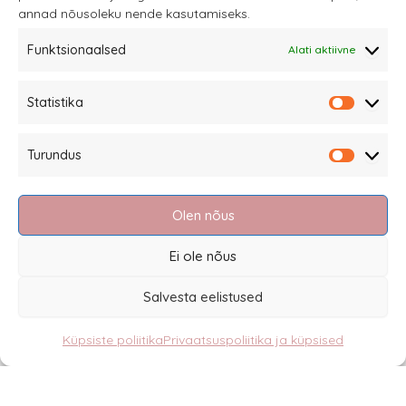
annad nõusoleku nende kasutamiseks.
tootelehel.
Funktsionaalsed
Alati aktiivne
Sannale OÜ
Statistika
tel.
+372 58863122
Statistik
Rüütli 4, Tallinn
Turundus
sannale@sannale.ee
Turundu
Müügitingimused
Olen nõus
Kauba tagastamine
Privaatsuspoliitika ja küpsised
Ei ole nõus
Edasimüüjad
Salvesta eelistused
Küpsiste poliitika
Privaatsuspoliitika ja küpsised
Eesti
English