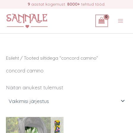
Skip
9
aastat kogemust.
8000+
tehtud tööd.
to
content
Esileht
/ Tooted siltidega “concord camino”
concord camino
Näitan ainukest tulemust