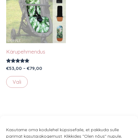
Kärupehmendus
Hinnanguga
Hinnavahemik:
€
53,00
–
€
79,00
5.00
€53,00
/ 5
Sellel
kuni
Vali
€79,00
tootel
on
mitu
varianti.
Valikuid
saab
Kasutame oma kodulehel küpsisefaile, et pakkuda sulle
parimat kasutajakogemust. Klikkides "Olen nõus" nupule,
teha