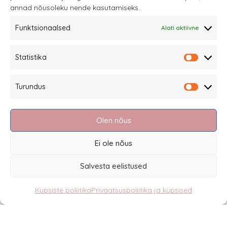
annad nõusoleku nende kasutamiseks.
tootelehel.
Funktsionaalsed
Alati aktiivne
Sannale OÜ
Statistika
tel.
+372 58863122
Statistik
Rüütli 4, Tallinn
Turundus
sannale@sannale.ee
Turundu
Müügitingimused
Olen nõus
Kauba tagastamine
Privaatsuspoliitika ja küpsised
Ei ole nõus
Edasimüüjad
Salvesta eelistused
Küpsiste poliitika
Privaatsuspoliitika ja küpsised
Eesti
English