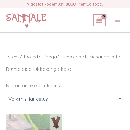
Skip
9
aastat kogemust.
8000+
tehtud tööd.
to
content
Esileht
/ Tooted siltidega “Bumbleride lükkesanga kate”
Bumbleride lükkesanga kate
Näitan ainukest tulemust