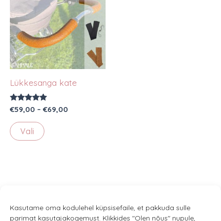
Lükkesanga kate
Hinnanguga
Hinnavahemik:
€
59,00
–
€
69,00
5.00
€59,00
/ 5
Sellel
kuni
Vali
€69,00
tootel
on
mitu
varianti.
Valikuid
saab
Kasutame oma kodulehel küpsisefaile, et pakkuda sulle
parimat kasutajakogemust. Klikkides "Olen nõus" nupule,
teha