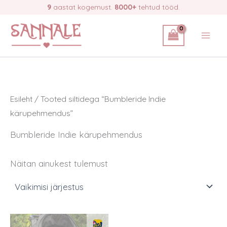
Skip
9
aastat kogemust.
8000+
tehtud tööd.
to
content
Esileht
/ Tooted siltidega “Bumbleride Indie
kärupehmendus”
Bumbleride Indie kärupehmendus
Näitan ainukest tulemust