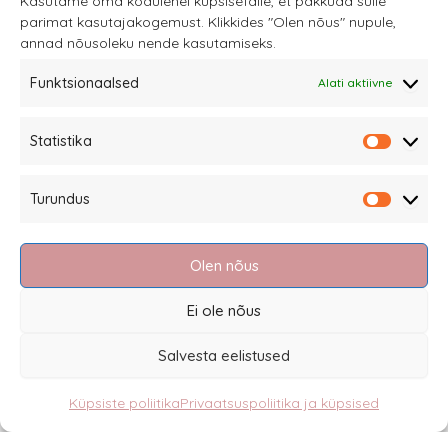
Kasutame oma kodulehel küpsisefaile, et pakkuda sulle
parimat kasutajakogemust. Klikkides "Olen nõus" nupule,
teha
annad nõusoleku nende kasutamiseks.
tootelehel.
Funktsionaalsed
Alati aktiivne
Sannale OÜ
Statistika
tel.
+372 58863122
Statistik
Rüütli 4, Tallinn
Turundus
sannale@sannale.ee
Turundu
Müügitingimused
Olen nõus
Kauba tagastamine
Privaatsuspoliitika ja küpsised
Ei ole nõus
Edasimüüjad
Salvesta eelistused
Küpsiste poliitika
Privaatsuspoliitika ja küpsised