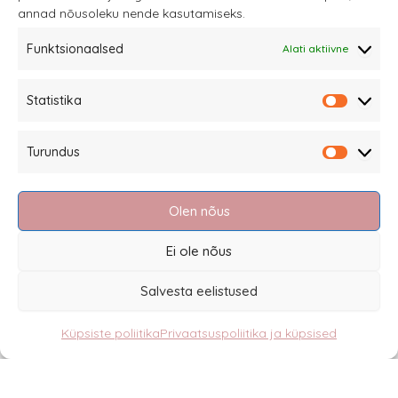
annad nõusoleku nende kasutamiseks.
Funktsionaalsed
Alati aktiivne
Sannale OÜ
Statistika
tel.
+372 58863122
Statistik
Rüütli 4, Tallinn
Turundus
sannale@sannale.ee
Turundu
Müügitingimused
Olen nõus
Kauba tagastamine
Privaatsuspoliitika ja küpsised
Ei ole nõus
Edasimüüjad
Salvesta eelistused
Küpsiste poliitika
Privaatsuspoliitika ja küpsised
Eesti
English