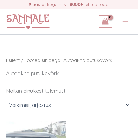
Skip
9
aastat kogemust.
8000+
tehtud tööd.
to
content
Esileht
/ Tooted siltidega “Autoakna putukavõrk”
Autoakna putukavõrk
Näitan ainukest tulemust