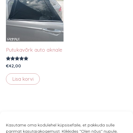
Putukavõrk auto aknale
Hinnanguga
€
42,00
5.00
/ 5
Lisa korvi
Kasutame oma kodulehel küpsisefaile, et pakkuda sulle
parimat kasutajakogemust. Klikkides "Olen nõus" nupule,