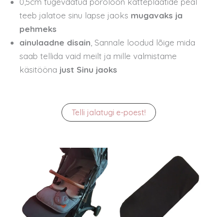
0,5cm tugevdatud poroloon katteplaatide peal
teeb jalatoe sinu lapse jaoks
mugavaks ja
pehmeks
ainulaadne disain
, Sannale loodud lõige mida
saab tellida vaid meilt ja mille valmistame
käsitööna
just Sinu jaoks
Telli jalatugi e-poest!