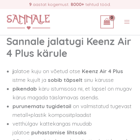
Skip
9
aastat kogemust.
8000+
tehtud tööd.
to
content
Sannale jalatugi
Keenz Air
4 Plus
kärule
j
alatoe kuju on võetud otse
Keenz Air 4 Plus
istme kujult ja
sobib täpselt
sinu kärusse
pikendab
käru istumisosa nii, et lapsel on mugav
kärus magada täislamavas asendis.
purunematu tugidetail
on valmistatud tugevast
metall+plastik komposiitplaadist
vetthülgav kattekangas muudab
jalatoe
puhastamise lihtsaks