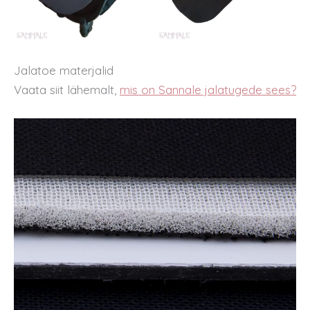
Jalatoe materjalid
Vaata siit lähemalt,
mis on Sannale jalatugede sees?