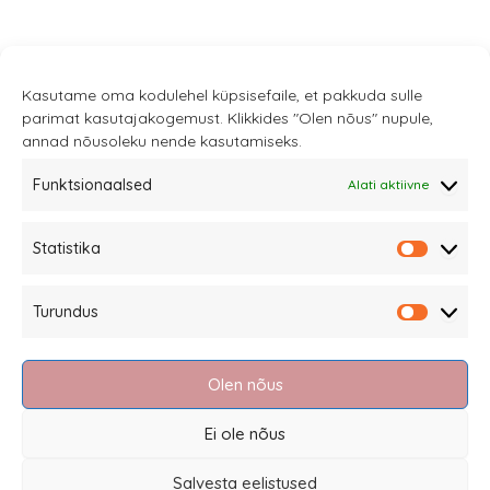
Kasutame oma kodulehel küpsisefaile, et pakkuda sulle
parimat kasutajakogemust. Klikkides "Olen nõus" nupule,
annad nõusoleku nende kasutamiseks.
Funktsionaalsed
Alati aktiivne
Sannale OÜ
Statistika
tel.
+372 58863122
Statistik
Rüütli 4, Tallinn
Turundus
sannale@sannale.ee
Turundu
Müügitingimused
Olen nõus
Kauba tagastamine
Privaatsuspoliitika ja küpsised
Ei ole nõus
Edasimüüjad
Salvesta eelistused