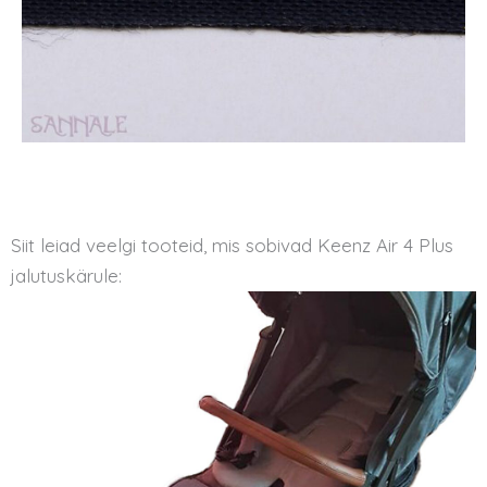
Siit leiad veelgi tooteid, mis sobivad Keenz Air 4 Plus
jalutuskärule: