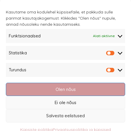
Kasutame oma kodulehel küpsisefaile, et pakkuda sulle
parimat kasutajakogemust. Klikkides "Olen nõus" nupule,
annad nõusoleku nende kasutamiseks.
Funktsionaalsed
Alati aktiivne
Sannale OÜ
Statistika
tel.
+372 58863122
Statistik
Rüütli 4, Tallinn
Turundus
sannale@sannale.ee
Turundu
Müügitingimused
Olen nõus
Kauba tagastamine
Privaatsuspoliitika ja küpsised
Ei ole nõus
Edasimüüjad
Salvesta eelistused
Küpsiste poliitika
Privaatsuspoliitika ja küpsised