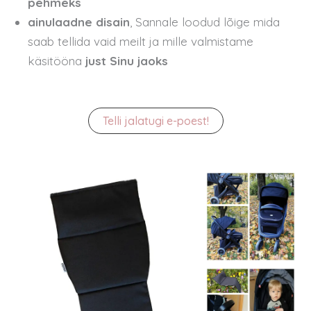
pehmeks
ainulaadne disain
, Sannale loodud lõige mida
saab tellida vaid meilt ja mille valmistame
käsitööna
just Sinu jaoks
Telli jalatugi e-poest!