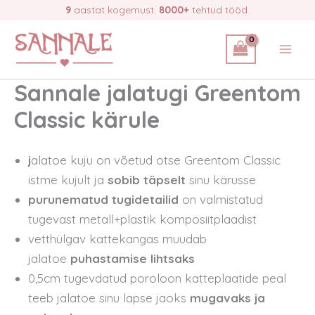
Skip
9
aastat kogemust.
8000+
tehtud tööd.
to
content
Sannale jalatugi Greentom
Classic kärule
j
alatoe kuju on võetud otse Greentom Classic
istme kujult ja
sobib täpselt
sinu kärusse
purunematud tugidetailid
on valmistatud
tugevast metall+plastik komposiitplaadist
vetthülgav kattekangas muudab
jalatoe
puhastamise lihtsaks
0,5cm tugevdatud poroloon katteplaatide peal
teeb jalatoe sinu lapse jaoks
mugavaks ja