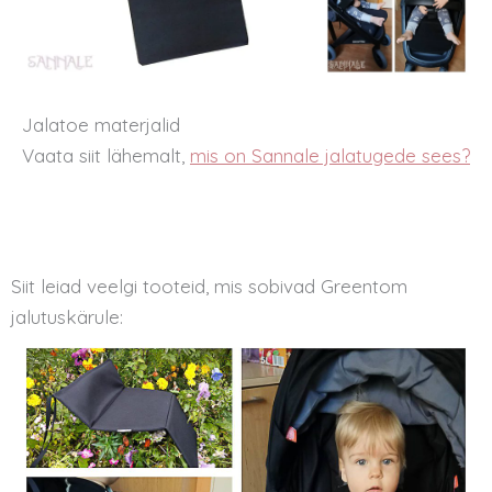
Jalatoe materjalid
Vaata siit lähemalt,
mis on Sannale jalatugede sees?
Siit leiad veelgi tooteid, mis sobivad Greentom
jalutuskärule: