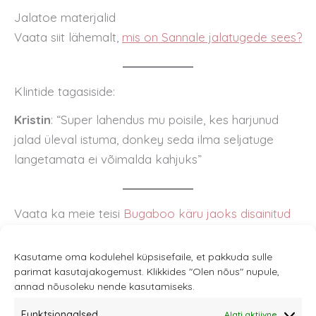
Jalatoe materjalid
Vaata siit lähemalt,
mis on Sannale jalatugede sees?
Klintide tagasiside:
Kristin
: “Super lahendus mu poisile, kes harjunud
jalad üleval istuma, donkey seda ilma seljatuge
langetamata ei võimalda kahjuks”
Vaata ka meie teisi
Bugaboo käru jaoks disainitud
tooteid.
Kasutame oma kodulehel küpsisefaile, et pakkuda sulle
parimat kasutajakogemust. Klikkides "Olen nõus" nupule,
annad nõusoleku nende kasutamiseks.
Funktsionaalsed
Alati aktiivne