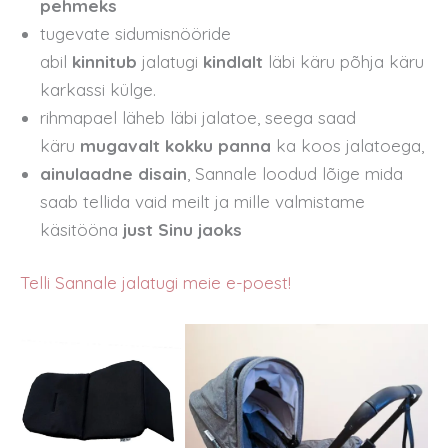
pehmeks
tugevate sidumisnööride
abil
kinnitub
jalatugi
kindlalt
läbi käru põhja käru
karkassi külge.
rihmapael läheb läbi jalatoe, seega saad
käru
mugavalt kokku panna
ka koos jalatoega,
ainulaadne disain
, Sannale loodud lõige mida
saab tellida vaid meilt ja mille valmistame
käsitööna
just Sinu jaoks
Telli Sannale jalatugi meie e-poest!