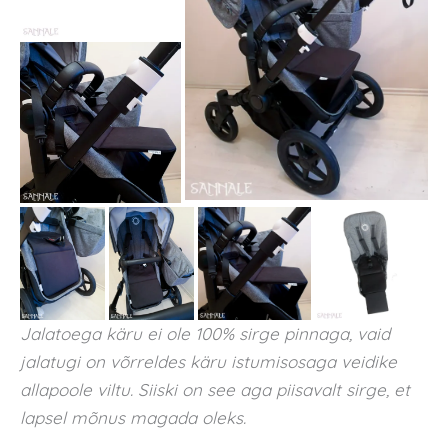
Jalatoega käru ei ole 100% sirge pinnaga, vaid
jalatugi on võrreldes käru istumisosaga veidike
allapoole viltu. Siiski on see aga piisavalt sirge, et
lapsel mõnus magada oleks.