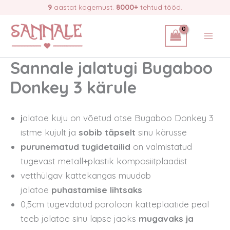
Skip
9
aastat kogemust.
8000+
tehtud tööd.
to
content
Sannale jalatugi Bugaboo
Donkey 3 kärule
j
alatoe kuju on võetud otse Bugaboo Donkey 3
istme kujult ja
sobib täpselt
sinu kärusse
purunematud tugidetailid
on valmistatud
tugevast metall+plastik komposiitplaadist
vetthülgav kattekangas muudab
jalatoe
puhastamise lihtsaks
0,5cm tugevdatud poroloon katteplaatide peal
teeb jalatoe sinu lapse jaoks
mugavaks ja