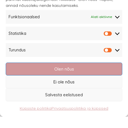
annad nõusoleku nende kasutamiseks.
Funktsionaalsed
Alati aktiivne
Sannale OÜ
Statistika
tel.
+372 58863122
Statistik
Rüütli 4, Tallinn
Turundus
sannale@sannale.ee
Turundu
Müügitingimused
Olen nõus
Kauba tagastamine
Privaatsuspoliitika ja küpsised
Ei ole nõus
Edasimüüjad
Salvesta eelistused
Küpsiste poliitika
Privaatsuspoliitika ja küpsised
Eesti