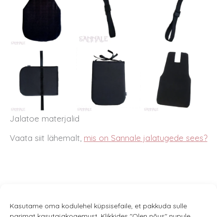
Jalatoe materjalid
Vaata siit lähemalt,
mis on Sannale jalatugede sees?
Kasutame oma kodulehel küpsisefaile, et pakkuda sulle
parimat kasutajakogemust. Klikkides "Olen nõus" nupule,