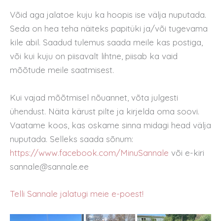
Võid aga jalatoe kuju ka hoopis ise välja nuputada.
Seda on hea teha näiteks papitüki ja/või tugevama
kile abil. Saadud tulemus saada meile kas postiga,
või kui kuju on piisavalt lihtne, piisab ka vaid
mõõtude meile saatmisest.
Kui vajad mõõtmisel nõuannet, võta julgesti
ühendust. Näita kärust pilte ja kirjelda oma soovi.
Vaatame koos, kas oskame sinna midagi head välja
nuputada. Selleks saada sõnum:
https://www.facebook.com/MinuSannale
või e-kiri
sannale@sannale.ee
Telli Sannale jalatugi meie e-poest!