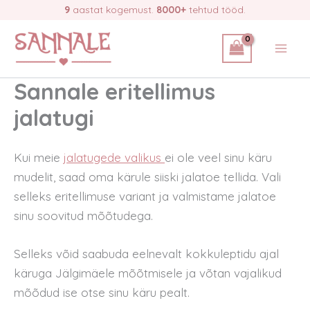
Skip
9
aastat kogemust.
8000+
tehtud tööd.
to
content
Sannale eritellimus
jalatugi
Kui meie
jalatugede valikus
ei ole veel sinu käru
mudelit, saad oma kärule siiski jalatoe tellida. Vali
selleks eritellimuse variant ja valmistame jalatoe
sinu soovitud mõõtudega.
Selleks võid saabuda eelnevalt kokkuleptidu ajal
käruga Jälgimäele mõõtmisele ja võtan vajalikud
mõõdud ise otse sinu käru pealt.