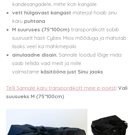
kandesangadele, mitte koti kangale
vett hülgavast kangast
materjal hoiab sinu
käru
puhtana
M suuruses (75*100cm)
transpordikott sobib
suuruselt hästi Cybex Mios mõõduga ja mahutab
lisaks veel ka mähkmepaki
ainulaadne disain
, Sannale loodud lõige mida
saab tellida vaid meilt ja mille
valmistame
käsitööna just Sinu jaoks
Telli Sannale käru transpordikott meie e-poest!
Vali
suusueks M (75*100cm)