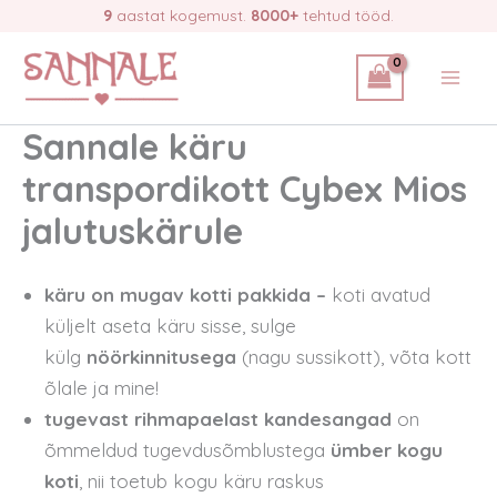
Skip
9
aastat kogemust.
8000+
tehtud tööd.
to
content
Sannale käru
transpordikott Cybex Mios
jalutuskärule
käru on mugav kotti pakkida –
koti avatud
küljelt aseta käru sisse, sulge
külg
nöörkinnitusega
(nagu sussikott), võta kott
õlale ja mine!
tugevast rihmapaelast kandesangad
on
õmmeldud tugevdusõmblustega
ümber kogu
koti
, nii toetub kogu käru raskus