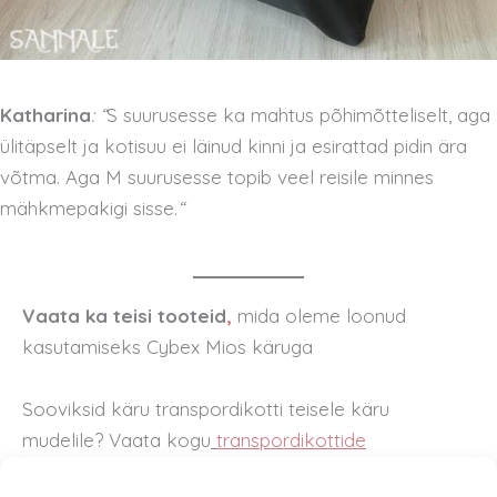
Katharina
: “
S suurusesse ka mahtus põhimõtteliselt, aga
ülitäpselt ja kotisuu ei läinud kinni ja esirattad pidin ära
võtma. Aga M suurusesse topib veel reisile minnes
mähkmepakigi sisse.
“
Vaata ka teisi tooteid
,
mida oleme loonud
kasutamiseks Cybex Mios käruga
Sooviksid käru transpordikotti teisele käru
mudelile? Vaata kogu
transpordikottide
mudelitvalikut
.