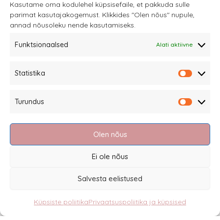
Kasutame oma kodulehel küpsisefaile, et pakkuda sulle
parimat kasutajakogemust. Klikkides "Olen nõus" nupule,
annad nõusoleku nende kasutamiseks.
Funktsionaalsed
Alati aktiivne
Sannale OÜ
Statistika
tel.
+372 58863122
Statistik
Rüütli 4, Tallinn
Turundus
sannale@sannale.ee
Turundu
Müügitingimused
Olen nõus
Kauba tagastamine
Privaatsuspoliitika ja küpsised
Ei ole nõus
Edasimüüjad
Salvesta eelistused
Küpsiste poliitika
Privaatsuspoliitika ja küpsised