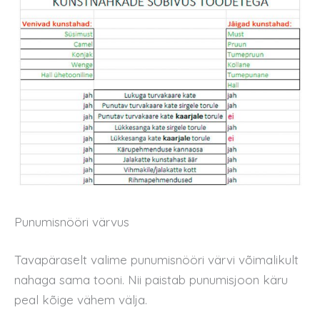
Punumisnööri värvus
Tavapäraselt valime punumisnööri värvi võimalikult
nahaga sama tooni. Nii paistab punumisjoon käru
peal kõige vähem välja.