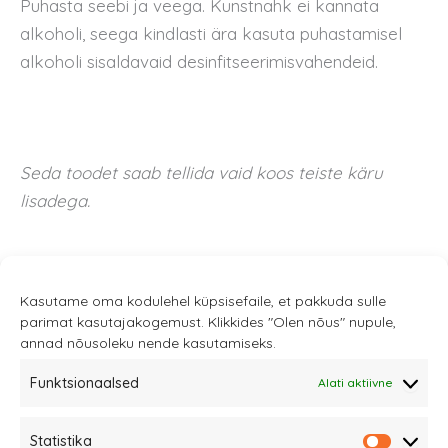
Puhasta seebi ja veega. Kunstnahk ei kannata
alkoholi, seega kindlasti ära kasuta puhastamisel
alkoholi sisaldavaid desinfitseerimisvahendeid.
Seda toodet saab tellida vaid koos teiste käru
lisadega.
Kasutame oma kodulehel küpsisefaile, et pakkuda sulle
parimat kasutajakogemust. Klikkides "Olen nõus" nupule,
annad nõusoleku nende kasutamiseks.
Funktsionaalsed
Alati aktiivne
Sannale OÜ
Statistika
tel.
+372 58863122