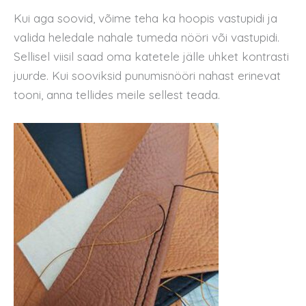
Kui aga soovid, võime teha ka hoopis vastupidi ja
valida heledale nahale tumeda nööri või vastupidi.
Sellisel viisil saad oma katetele jälle uhket kontrasti
juurde. Kui sooviksid punumisnööri nahast erinevat
tooni, anna tellides meile sellest teada.