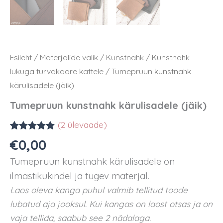
Esileht
/
Materjalide valik
/
Kunstnahk
/
Kunstnahk
lukuga turvakaare kattele
/ Tumepruun kunstnahk
kärulisadele (jäik)
Tumepruun kunstnahk kärulisadele (jäik)
(
2
ülevaade)
Hinnatud
2
€
0,00
5.00
/5
kliendi
Tumepruun kunstnahk kärulisadele on
hinnangu
põhjal
ilmastikukindel ja tugev materjal.
Laos oleva kanga puhul valmib tellitud toode
lubatud aja jooksul. Kui kangas on laost otsas ja on
vaja tellida, saabub see 2 nädalaga.