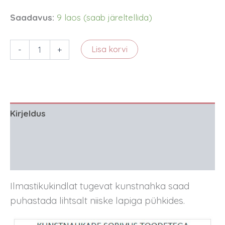
Saadavus:
9 laos (saab järeltellida)
Tumepruun
-
+
Lisa korvi
kunstnahk
kärulisadele
(jäik)
kogus
Kirjeldus
Lisainfo
Arvustused (2)
Ilmastikukindlat tugevat kunstnahka saad
puhastada lihtsalt niiske lapiga pühkides.