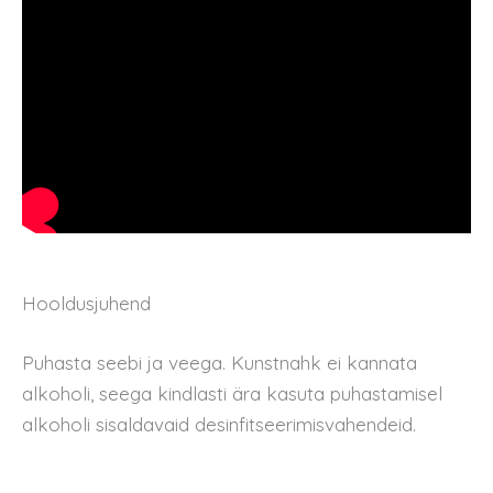
Hooldusjuhend
Puhasta seebi ja veega. Kunstnahk ei kannata
alkoholi, seega kindlasti ära kasuta puhastamisel
alkoholi sisaldavaid desinfitseerimisvahendeid.