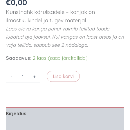
€
0,00
Kunstnahk kärulisadele – konjak on
ilmastikukindel ja tugev materjal.
Laos oleva kanga puhul valmib tellitud toode
lubatud aja jooksul. Kui kangas on laost otsas ja on
vaja tellida, saabub see 2 nädalaga.
Saadavus:
2 laos (saab järeltellida)
Tuhm
-
+
Lisa korvi
lilla
kunstnahk
kärulisadele
(veniv)
kogus
Kirjeldus
Lisainfo