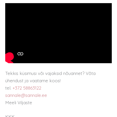
Tekkis küsimusi või vajaksid nõuannet? Võta
ühendust ja vaatame koos!
tel.
+372 58863122
sannale@sannale.ee
Meeli Viljaste
KKK