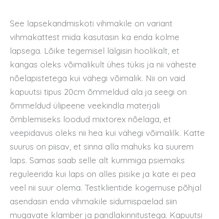
See lapsekandmiskoti vihmakile on variant
vihmakattest mida kasutasin ka enda kolme
lapsega. Lõike tegemisel lälgisin hoolikalt, et
kangas oleks võimalikult ühes tükis ja nii väheste
nõelapistetega kui vähegi võimalik. Nii on vaid
kapuutsi tipus 20cm õmmeldud ala ja seegi on
õmmeldud ülipeene veekindla materjali
õmblemiseks loodud mixtorex nõelaga, et
veepidavus oleks nii hea kui vähegi võimalilk. Katte
suurus on piisav, et sinna alla mahuks ka suurem
laps. Samas saab selle alt kummiga psiemaks
reguleerida kui laps on alles pisike ja kate ei pea
veel nii suur olema. Testklientide kogemuse põhjal
asendasin enda vihmakile sidumispaelad siin
mugavate klamber ja pandlakinnitustega. Kapuutsi