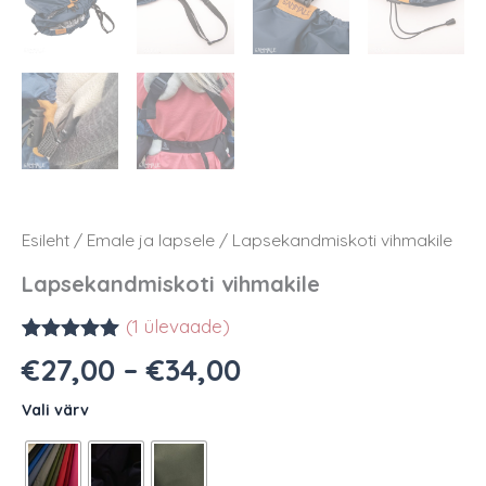
Esileht
/
Emale ja lapsele
/ Lapsekandmiskoti vihmakile
Lapsekandmiskoti vihmakile
(
1
ülevaade)
Hinnatud
1
Hinnavahemik:
€
27,00
–
€
34,00
5.00
/5
€27,00
kliendi
Vali värv
hinnangu
kuni
põhjal
€34,00