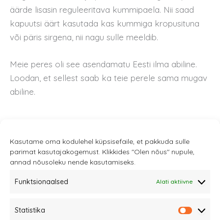
äärde lisasin reguleeritava kummipaela. Nii saad
kapuutsi äärt kasutada kas kummiga kropusituna
või päris sirgena, nii nagu sulle meeldib.
Meie peres oli see asendamatu Eesti ilma abiline.
Loodan, et sellest saab ka teie perele sama mugav
abiline.
Kasutame oma kodulehel küpsisefaile, et pakkuda sulle
parimat kasutajakogemust. Klikkides "Olen nõus" nupule,
annad nõusoleku nende kasutamiseks.
Funktsionaalsed
Alati aktiivne
Sannale OÜ
Statistika
tel.
+372 58863122
Statistik