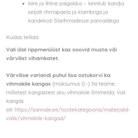
kiire ja lihtne paigaldus – kinnitub kandja
seljalt rihmapaela ja klambriga ja
kandekoti õlarihmadesse pannaldega
Kuidas tellida:
Vali ülal rippmenüüst kas soovid musta või
värvilist vihamkatet.
Värvilise variandi puhul lisa ostukorvi ka
vihmakile kangas
(maksumus 0.-) Nii teame,
millistest kangastest sinu vihmakile õmmelda. Vali
kangas
siit:
https://sannale.ee/tootekategooria/materjalid-
valik/vihmakile-kangad/