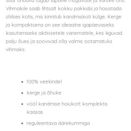
Suur õhuava tagab lapsele mugavuse ja värske õhu.
Vihmakile saab lihtsalt kokku pakkida ja hoiustada
stiilses kotis, mis kinnitub kandmiskoti külge. Kerge
ja kompaktsena on see ideaalne igapäevaseks
kasutamiseks aktiivsetele vanematele, kes liiguvad
palju õues ja soovivad olla valmis ootamatuks
vihmaks.
100% veekindel
kerge ja õhuke
vööl kandmise hoiukott komplektis
kaasas
reguleeritava äärekummiga