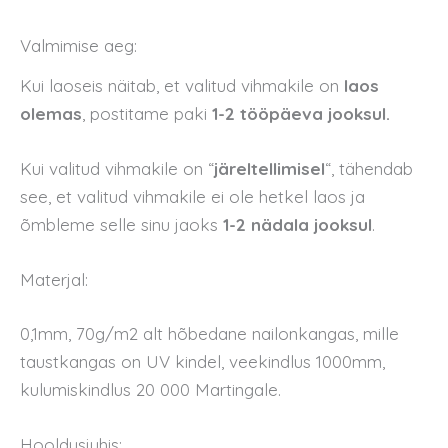
Valmimise aeg:
Kui laoseis näitab, et valitud vihmakile on
laos
olemas
, postitame paki
1-2 tööpäeva jooksul.
Kui valitud vihmakile on “
järeltellimisel
“, tähendab
see, et valitud vihmakile ei ole hetkel laos ja
õmbleme selle sinu jaoks
1-2 nädala jooksul
.
Materjal:
0,1mm, 70g/m2 alt hõbedane nailonkangas, mille
taustkangas on UV kindel, veekindlus 1000mm,
kulumiskindlus 20 000 Martingale.
Hooldusjuhis: