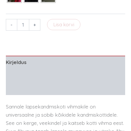
Lapsekandmiskoti
-
+
Lisa korvi
vihmakile
kogus
Kirjeldus
Lisainfo
Arvustused (1)
Sannale lapsekandmiskoti vihmakile on
universaalne ja sobib kõikidele kandmiskottidele.
See on kerge, veekindel ja kaitseb kotti vihma eest.