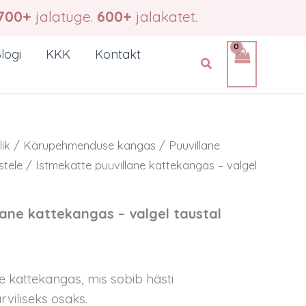
-
700+
jalatuge.
600+
jalakatet.
valgel
taustal
kollased
logi
KKK
Kontakt
Search
lilled
kogus
lik
/
Kärupehmenduse kangas
/
Puuvillane
tele
/ Istmekatte puuvillane kattekangas – valgel
lane kattekangas – valgel taustal
e kattekangas, mis sobib hästi
rviliseks osaks.