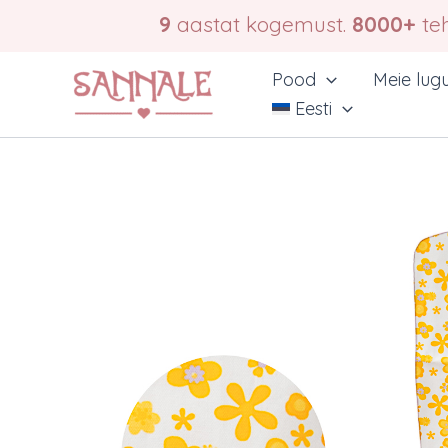
Skip
9
aastat kogemust.
8000+
teh
to
content
Pood
Meie lug
Eesti