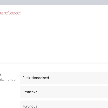
endusega.
t
Funktsionaalsed
leku nende
Statistika
Müügitingimused
Kauba tagastamine
Turundus