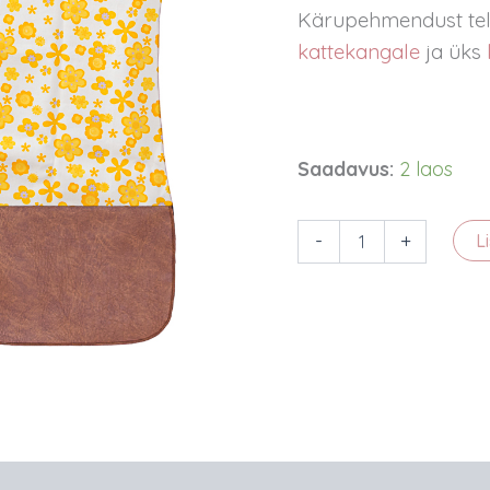
Kärupehmendust telli
kattekangale
ja üks
Saadavus:
2 laos
Istmekatte
-
+
L
puuvillane
kattekangas
-
valgel
taustal
kollased
lilled
kogus