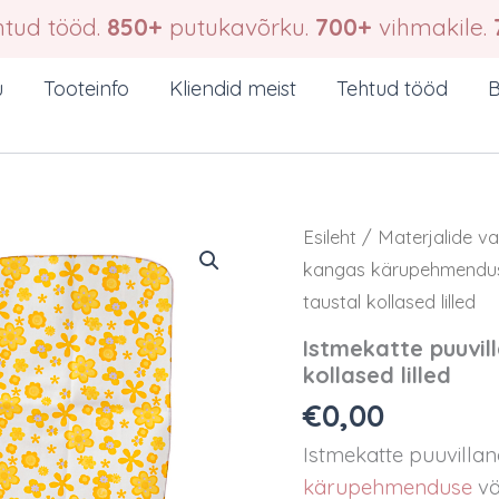
tud tööd.
850+
putukavõrku.
700+
vihmakile.
u
Tooteinfo
Kliendid meist
Tehtud tööd
B
Esileht
/
Materjalide va
kangas kärupehmendus
taustal kollased lilled
Istmekatte puuvil
kollased lilled
€
0,00
Istmekatte puuvillan
kärupehmenduse
vä