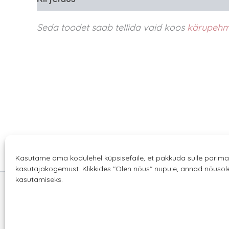
Seda toodet saab tellida vaid koos
kärupehm
Kasutame oma kodulehel küpsisefaile, et pakkuda sulle parima
kasutajakogemust. Klikkides "Olen nõus" nupule, annad nõuso
kasutamiseks.
Sannale OÜ
tel.
+372 58863122