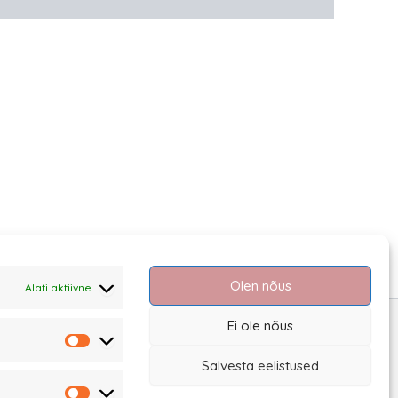
Olen nõus
Alati aktiivne
Ei ole nõus
Statistika
Salvesta eelistused