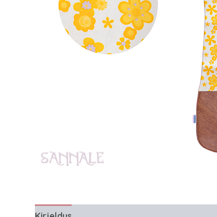
Kirjeldus
Lisainfo
Arvustused (0)