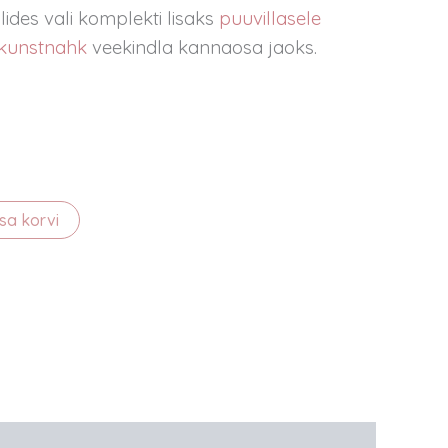
des vali komplekti lisaks
puuvillasele
kunstnahk
veekindla kannaosa jaoks.
isa korvi