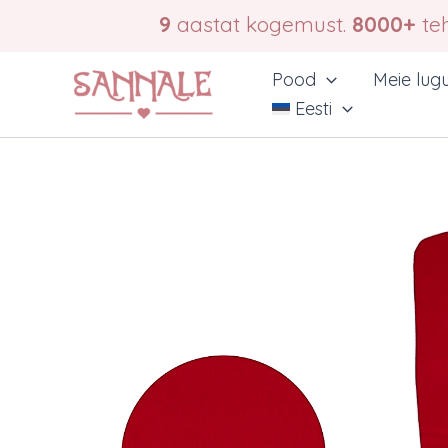
Skip
9
aastat kogemust.
8000+
teh
to
content
Pood
Meie lug
Eesti