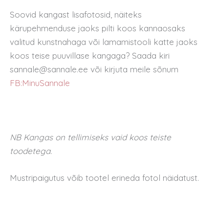
Soovid kangast lisafotosid, näiteks
kärupehmenduse jaoks pilti koos kannaosaks
valitud kunstnahaga või lamamistooli katte jaoks
koos teise puuvillase kangaga? Saada kiri
sannale@sannale.ee või kirjuta meile sõnum
FB:MinuSannale
NB Kangas on tellimiseks vaid koos teiste
toodetega.
Mustripaigutus võib tootel erineda fotol näidatust.