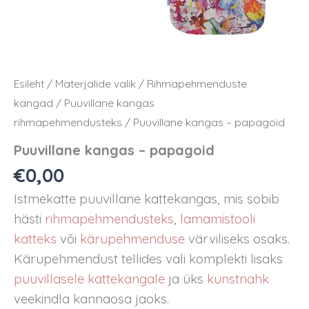
Esileht
/
Materjalide valik
/
Rihmapehmenduste
kangad
/
Puuvillane kangas
rihmapehmendusteks
/ Puuvillane kangas – papagoid
Puuvillane kangas – papagoid
€
0,00
Istmekatte puuvillane kattekangas, mis sobib
hästi
rihmapehmendusteks
,
lamamistooli
katteks
või
kärupehmenduse
värviliseks osaks.
Kärupehmendust tellides vali komplekti lisaks
puuvillasele kattekangale
ja üks
kunstnahk
veekindla kannaosa jaoks.