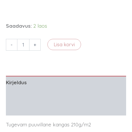
Saadavus:
2 laos
Puuvillane
-
+
Lisa korvi
kangas
-
papagoid
kogus
Kirjeldus
Lisainfo
Arvustused (0)
Tugevam puuvillane kangas 210g/m2