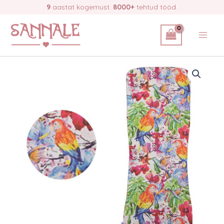
Skip
9
aastat kogemust.
8000+
tehtud tööd.
papagoid
to
kogus
content