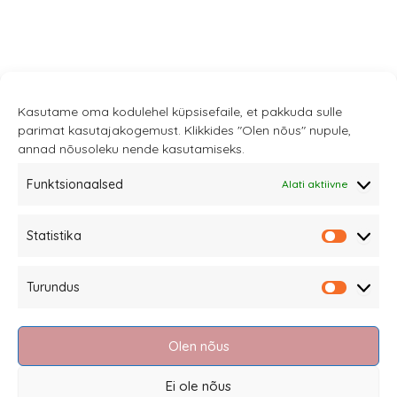
Kasutame oma kodulehel küpsisefaile, et pakkuda sulle
parimat kasutajakogemust. Klikkides "Olen nõus" nupule,
annad nõusoleku nende kasutamiseks.
Funktsionaalsed
Alati aktiivne
Sannale OÜ
Statistika
tel.
+372 58863122
Statistik
Rüütli 4, Tallinn
Turundus
sannale@sannale.ee
Turundu
Müügitingimused
Olen nõus
Kauba tagastamine
Privaatsuspoliitika ja küpsised
Ei ole nõus