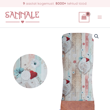
Skip
9
aastat kogemust.
8000+
tehtud tööd.
kattekangas
to
-
vintage
content
südamed
kogus