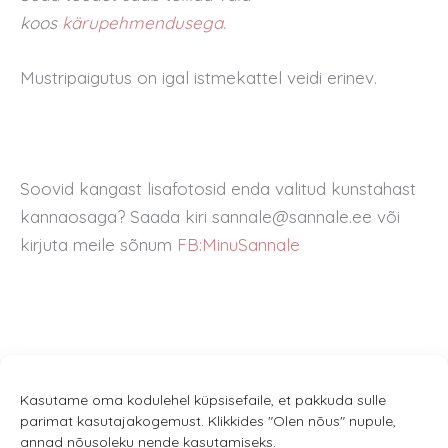
koos
kärupehmendusega.
Mustripaigutus on igal istmekattel veidi erinev.
Soovid kangast lisafotosid enda valitud kunstahast
kannaosaga? Saada kiri sannale@sannale.ee või
kirjuta meile sõnum
FB:MinuSannale
Kasutame oma kodulehel küpsisefaile, et pakkuda sulle
parimat kasutajakogemust. Klikkides "Olen nõus" nupule,
annad nõusoleku nende kasutamiseks.