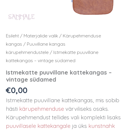
Esileht
/
Materjalide valik
/
Kärupehmenduse
kangas
/
Puuvillane kangas
kärupehmendustele
/ Istmekatte puuvillane
kattekangas – vintage südamed
Istmekatte puuvillane kattekangas –
vintage südamed
€
0,00
Istmekatte puuvillane kattekangas, mis sobib
hästi
kärupehmenduse
värviliseks osaks.
Kärupehmendust tellides vali komplekti lisaks
puuvillasele kattekangale
ja üks
kunstnahk