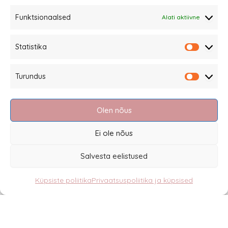
Funktsionaalsed
Alati aktiivne
Sannale OÜ
Statistika
tel.
+372 58863122
Statistik
Rüütli 4, Tallinn
Turundus
sannale@sannale.ee
Turundu
Müügitingimused
Olen nõus
Kauba tagastamine
Privaatsuspoliitika ja küpsised
Ei ole nõus
Edasimüüjad
Salvesta eelistused
Küpsiste poliitika
Privaatsuspoliitika ja küpsised
Eesti
English