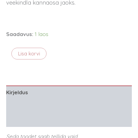
veekindla kannaosa jaoks.
Saadavus:
1 laos
Istmekatte
Lisa korvi
puuvillane
kattekangas
-
vintage
südamed
kogus
Kirjeldus
Lisainfo
Arvustused (0)
Seda toodet saab tellida vaid