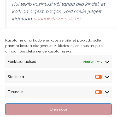
Kui tekib küsimusi või tahad olla kindel, et
kõik on õigesti paigas, võid meile julgelt
kirjutada.
sannale@sannale.ee
Kasutame oma kodulehel küpsisefaile, et pakkuda sulle
parimat kasutajakogemust. Klikkides "Olen nõus" nupule,
annad nõusoleku nende kasutamiseks.
Funktsionaalsed
Alati aktiivne
Sannale OÜ
Statistika
tel.
+372 58863122
Statistik
Rüütli 4, Tallinn
Turundus
sannale@sannale.ee
Turundu
Müügitingimused
Olen nõus
Kauba tagastamine