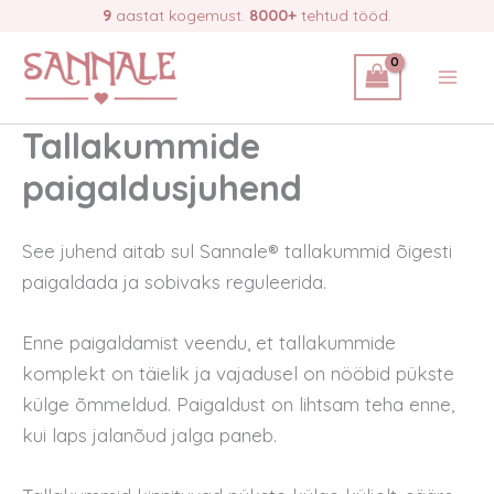
Skip
9
aastat kogemust.
8000+
tehtud tööd.
to
content
Tallakummide
paigaldusjuhend
See juhend aitab sul Sannale® tallakummid õigesti
paigaldada ja sobivaks reguleerida.
Enne paigaldamist veendu, et tallakummide
komplekt on täielik ja vajadusel on nööbid pükste
külge õmmeldud. Paigaldust on lihtsam teha enne,
kui laps jalanõud jalga paneb.