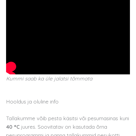
Kummi saab ka üle jalatsi tõmmata
Hooldus ja oluline info
Tallakumme võib pesta käsitsi või pesumasinas kuni
40 °C
juures. Soovitatav on kasutada õrna
pesuprogrammi ja panna tallakummid pesukotti.