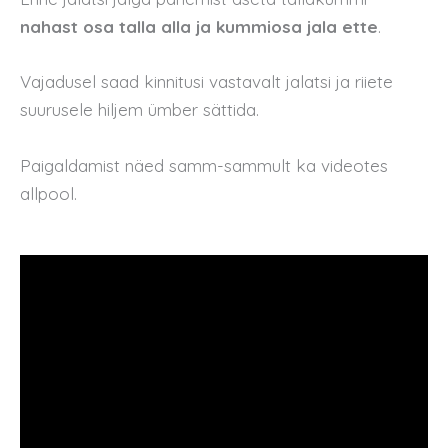
nahast osa talla alla ja kummiosa jala ette
.
Vajadusel saad kinnitusi vastavalt jalatsi ja riiete
suurusele hiljem ümber sättida.
Paigaldamist näed samm-sammult ka videotes
allpool.