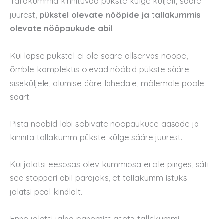
Tallakummid kinnituvad pükste külge küljelt, sääre
juurest,
pükstel olevate nööpide ja tallakummis
olevate nööpaukude abil
.
Kui lapse pükstel ei ole sääre allservas nööpe,
õmble komplektis olevad nööbid pükste sääre
siseküljele, alumise ääre lähedale, mõlemale poole
säärt.
Pista nööbid läbi sobivate nööpaukude aasade ja
kinnita tallakumm pükste külge sääre juurest.
Kui jalatsi eesosas olev kummiosa ei ole pinges, säti
see stopperi abil parajaks, et tallakumm istuks
jalatsi peal kindlalt.
Enne jalatsi jalga panemist aseta tallakummi