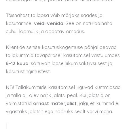
Täisnahast tallaosa võib märjaks saades ja
kasutamisel
veidi venida
. See on naturaalnaha
puhul loomulik ja oodatav omadus.
Klientide senise kasutuskogemuse põhjal peavad
tallakummid tavapärasel kasutamisel vastu umbes
6–12 kuud
, sõltuvalt lapse liikumisaktiivsusest ja
kasutustingimustest.
NB! Tallakummide kasutamisel liiguvad kummiosad
ja talla all olev nahk jalatsi peal. Kui jalatsid on
valmistatud
õrnast materjalist
, jälgi, et kummid ei
vigastaks jalatsit ega hõõruks sealt värvi maha.