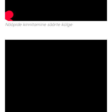
Nööpide kinnitamine säärte külge