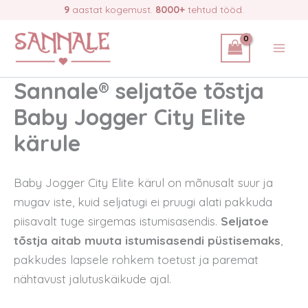
Skip
9
aastat kogemust.
8000+
tehtud tööd.
to
content
Sannale® seljatõe tõstja
Baby Jogger City Elite
kärule
Baby Jogger City Elite kärul on mõnusalt suur ja
mugav iste, kuid seljatugi ei pruugi alati pakkuda
piisavalt tuge sirgemas istumisasendis.
Seljatoe
tõstja aitab muuta istumisasendi püstisemaks
,
pakkudes lapsele rohkem toetust ja paremat
nähtavust jalutuskäikude ajal.