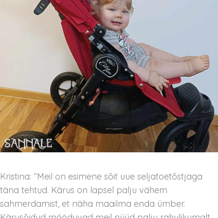
Kristina: “Meil on esimene sõit uue seljatoetõstjaga
täna tehtud. Kärus on lapsel palju vähem
sahmerdamist, et näha maailma enda ümber.
Kärusõidud mööduvad meil nüüd palju rahulikumalt