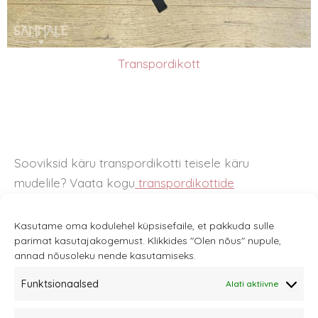
Transpordikott
Sooviksid käru transpordikotti teisele käru
mudelile? Vaata kogu
transpordikottide
mudelitvalikut
.
Kasutame oma kodulehel küpsisefaile, et pakkuda sulle
parimat kasutajakogemust. Klikkides "Olen nõus" nupule,
annad nõusoleku nende kasutamiseks.
Funktsionaalsed
Alati aktiivne
Sannale OÜ