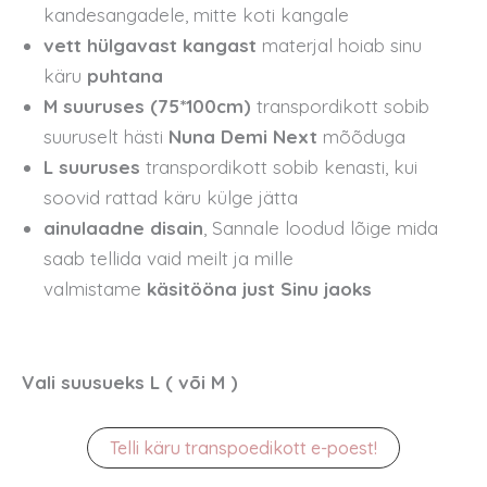
kandesangadele, mitte koti kangale
vett hülgavast kangast
materjal hoiab sinu
käru
puhtana
M suuruses (75*100cm)
transpordikott sobib
suuruselt hästi
Nuna Demi Next
mõõduga
L suuruses
transpordikott sobib kenasti, kui
soovid rattad käru külge jätta
ainulaadne disain
, Sannale loodud lõige mida
saab tellida vaid meilt ja mille
valmistame
käsitööna just Sinu jaoks
Vali suusueks L ( või M )
Telli käru transpoedikott e-poest!