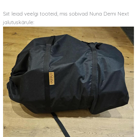
Siit leiad veelgi tooteid, mis sobivad Nuna Demi Next
jalutuskärule: