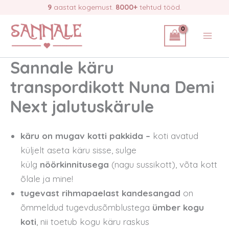
Skip
9
aastat kogemust.
8000+
tehtud tööd.
to
content
Sannale käru
transpordikott Nuna Demi
Next jalutuskärule
käru on mugav kotti pakkida –
koti avatud
küljelt aseta käru sisse, sulge
külg
nöörkinnitusega
(nagu sussikott), võta kott
õlale ja mine!
tugevast rihmapaelast kandesangad
on
õmmeldud tugevdusõmblustega
ümber kogu
koti
, nii toetub kogu käru raskus