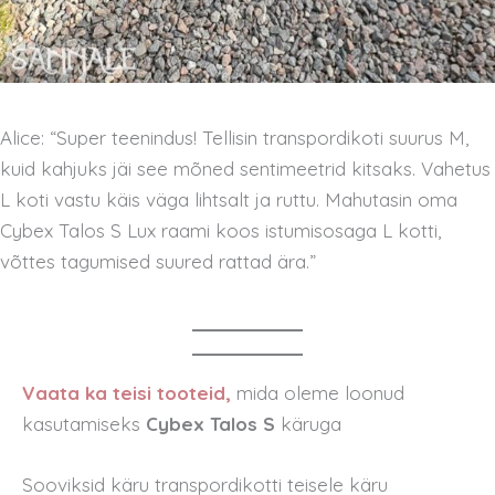
Alice: “Super teenindus! Tellisin transpordikoti suurus M,
kuid kahjuks jäi see mõned sentimeetrid kitsaks. Vahetus
L koti vastu käis väga lihtsalt ja ruttu. Mahutasin oma
Cybex Talos S Lux raami koos istumisosaga L kotti,
võttes tagumised suured rattad ära.”
Vaata ka teisi tooteid,
mida oleme loonud
kasutamiseks
Cybex Talos S
käruga
Sooviksid käru transpordikotti teisele käru