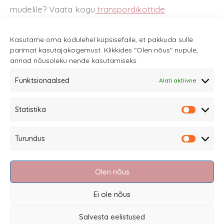
mudelile? Vaata kogu
transpordikottide
mudelitvalikut
.
Kasutame oma kodulehel küpsisefaile, et pakkuda sulle
parimat kasutajakogemust. Klikkides "Olen nõus" nupule,
annad nõusoleku nende kasutamiseks.
Funktsionaalsed
Alati aktiivne
Sannale OÜ
Statistika
tel.
+372 58863122
Statistik
Rüütli 4, Tallinn
Turundus
sannale@sannale.ee
Turundu
Müügitingimused
Olen nõus
Kauba tagastamine
Privaatsuspoliitika ja küpsised
Ei ole nõus
Edasimüüjad
Salvesta eelistused