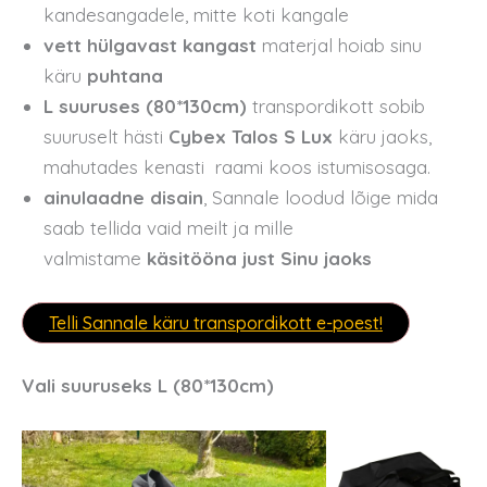
kandesangadele, mitte koti kangale
vett hülgavast kangast
materjal hoiab sinu
käru
puhtana
L suuruses (
80*130cm
)
transpordikott sobib
suuruselt hästi
Cybex Talos S Lux
käru jaoks,
mahutades kenasti raami koos istumisosaga.
ainulaadne disain
, Sannale loodud lõige mida
saab tellida vaid meilt ja mille
valmistame
käsitööna just Sinu jaoks
Telli Sannale käru transpordikott e-poest!
Vali suuruseks L (
80*130cm
)