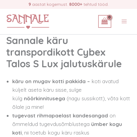
Skip
9
aastat kogemust.
8000+
tehtud tööd.
to
content
Sannale käru
transpordikott Cybex
Talos S Lux jalutuskärule
käru on mugav kotti pakkida –
koti avatud
küljelt aseta käru sisse, sulge
külg
nöörkinnitusega
(nagu sussikott), võta kott
õlale ja mine!
tugevast rihmapaelast kandesangad
on
õmmeldud tugevdusõmblustega
ümber kogu
koti
, nii toetub kogu käru raskus