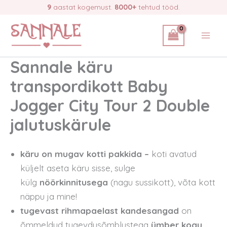
Skip
9
aastat kogemust.
8000+
tehtud tööd.
to
content
Sannale käru
transpordikott Baby
Jogger City Tour 2 Double
jalutuskärule
käru on mugav kotti pakkida –
koti avatud
küljelt aseta käru sisse, sulge
külg
nöörkinnitusega
(nagu sussikott), võta kott
näppu ja mine!
tugevast rihmapaelast kandesangad
on
õmmeldud tugevdusõmblustega
ümber kogu