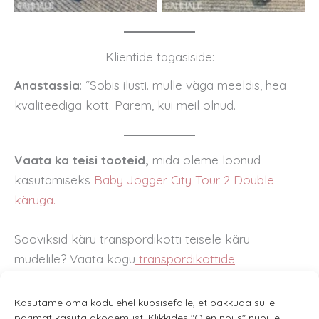
Klientide tagasiside:
Anastassia
: “Sobis ilusti. mulle väga meeldis, hea
kvaliteediga kott. Parem, kui meil olnud.
Vaata ka teisi tooteid,
mida oleme loonud
kasutamiseks
Baby Jogger City Tour 2 Double
käruga.
Sooviksid käru transpordikotti teisele käru
mudelile? Vaata kogu
transpordikottide
mudelitvalikut
.
Kasutame oma kodulehel küpsisefaile, et pakkuda sulle
parimat kasutajakogemust. Klikkides "Olen nõus" nupule,