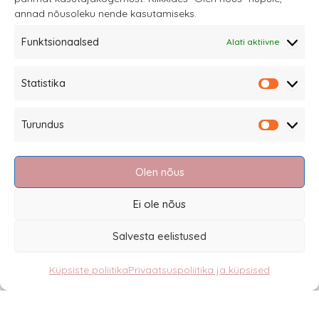
annad nõusoleku nende kasutamiseks.
Funktsionaalsed
Alati aktiivne
Sannale OÜ
Statistika
tel.
+372 58863122
Statistik
Rüütli 4, Tallinn
Turundus
sannale@sannale.ee
Turundu
Müügitingimused
Olen nõus
Kauba tagastamine
Privaatsuspoliitika ja küpsised
Ei ole nõus
Edasimüüjad
Salvesta eelistused
Küpsiste poliitika
Privaatsuspoliitika ja küpsised
Eesti