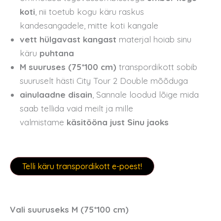
koti
, nii toetub kogu käru raskus
kandesangadele, mitte koti kangale
vett hülgavast kangast
materjal hoiab sinu
käru
puhtana
M suuruses (
75*100
cm)
transpordikott sobib
suuruselt hästi City Tour 2 Double mõõduga
ainulaadne disain
, Sannale loodud lõige mida
saab tellida vaid meilt ja mille
valmistame
käsitööna just Sinu jaoks
Telli käru transpordikott e-poest!
Vali suuruseks M (75*100 cm)