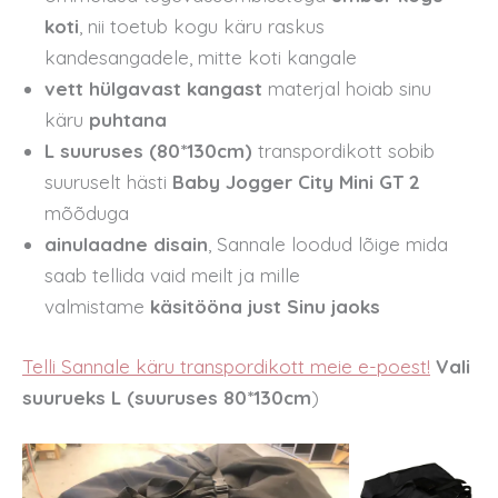
koti
, nii toetub kogu käru raskus
kandesangadele, mitte koti kangale
vett hülgavast kangast
materjal hoiab sinu
käru
puhtana
L suuruses (
80*130
cm)
transpordikott sobib
suuruselt hästi
Baby Jogger City Mini GT 2
mõõduga
ainulaadne disain
, Sannale loodud lõige mida
saab tellida vaid meilt ja mille
valmistame
käsitööna just Sinu jaoks
Telli Sannale käru transpordikott meie e-poest!
Vali
suurueks L (
suuruses 80*130cm
)