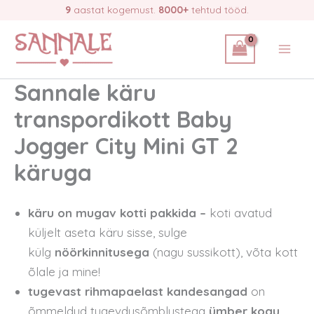
Skip
9
aastat kogemust.
8000+
tehtud tööd.
to
content
Sannale käru
transpordikott Baby
Jogger City Mini GT 2
käruga
käru on mugav kotti pakkida –
koti avatud
küljelt aseta käru sisse, sulge
külg
nöörkinnitusega
(nagu sussikott), võta kott
õlale ja mine!
tugevast rihmapaelast kandesangad
on
õmmeldud tugevdusõmblustega
ümber kogu