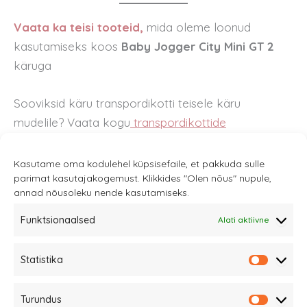
Vaata ka teisi tooteid,
mida oleme loonud
kasutamiseks koos
Baby Jogger City Mini GT 2
käruga
Sooviksid käru transpordikotti teisele käru
mudelile? Vaata kogu
transpordikottide
mudelitvalikut
.
Kasutame oma kodulehel küpsisefaile, et pakkuda sulle
parimat kasutajakogemust. Klikkides "Olen nõus" nupule,
annad nõusoleku nende kasutamiseks.
Funktsionaalsed
Alati aktiivne
Sannale OÜ
Statistika
tel.
+372 58863122
Statistik
Rüütli 4, Tallinn
Turundus
sannale@sannale.ee
Turundu