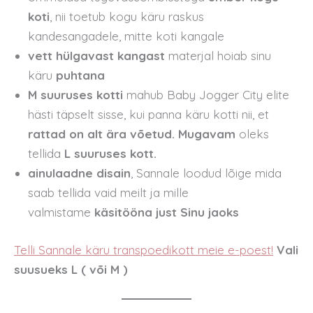
koti
, nii toetub kogu käru raskus
kandesangadele, mitte koti kangale
vett hülgavast kangast
materjal hoiab sinu
käru
puhtana
M suuruses kotti
mahub Baby Jogger City elite
hästi täpselt sisse, kui panna käru kotti nii, et
rattad on alt ära võetud. Mugavam
oleks
tellida
L suuruses kott.
ainulaadne disain
, Sannale loodud lõige mida
saab tellida vaid meilt ja mille
valmistame
käsitööna just Sinu jaoks
Telli Sannale käru transpoedikott meie e-poest!
Vali
suusueks L ( või M )