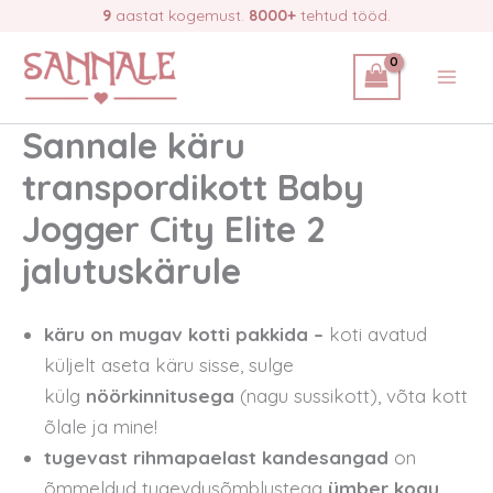
Skip
9
aastat kogemust.
8000+
tehtud tööd.
to
content
Sannale käru
transpordikott Baby
Jogger City Elite 2
jalutuskärule
käru on mugav kotti pakkida –
koti avatud
küljelt aseta käru sisse, sulge
külg
nöörkinnitusega
(nagu sussikott), võta kott
õlale ja mine!
tugevast rihmapaelast kandesangad
on
õmmeldud tugevdusõmblustega
ümber kogu