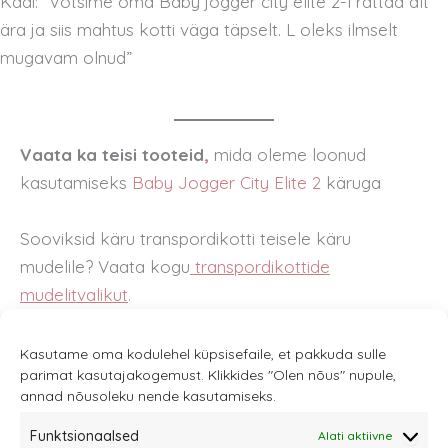
Kadi: “Vôtsime oma Baby jogger city elite 2-l rattad alt
ära ja siis mahtus kotti väga täpselt. L oleks ilmselt
mugavam olnud”
Vaata ka teisi tooteid
,
mida oleme loonud
kasutamiseks
Baby Jogger City Elite 2
käruga
Sooviksid käru transpordikotti teisele käru
mudelile? Vaata kogu
transpordikottide
mudelitvalikut
.
Kasutame oma kodulehel küpsisefaile, et pakkuda sulle
parimat kasutajakogemust. Klikkides "Olen nõus" nupule,
annad nõusoleku nende kasutamiseks.
Funktsionaalsed
Alati aktiivne