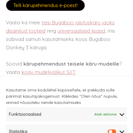
Telli kärupehmendus e-poest!
Vaata ka meie
teisi Bugaboo jalutuskäru jaoks
disainitud tooteid
ning
universaalseid lisasid
,
mis
sobivad samuti kasutamiseks koos Bugaboo
Donkey 3 käruga.
Soovid
kärupehmendust teisele käru mudelile
?
Vaata
kogu mudelivalikut SIIT.
Kasutame oma kodulehel küpsisefaile, et pakkuda sulle
parimat kasutajakogemust. Klikkides "Olen nõus" nupule,
annad nõusoleku nende kasutamiseks.
Funktsionaalsed
Alati aktiivne
Sannale OÜ
Statistika