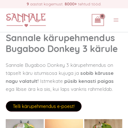
Skip
9
aastat kogemust.
8000+
tehtud tööd.
to
content
Sannale kärupehmendus
Bugaboo Donkey 3 kärule
Sannale Bugaboo Donkey 3 kärupehmendus on
täpselt käru istumisosa kujuga ja
sobib kärusse
nagu valatult!
Istmekate
püsib kenasti paigas
ega libise ära ka siis, kui laps vankris rahmeldab.
Telli kärupehmendus e-poest!