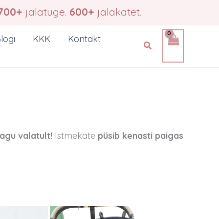
700+
jalatuge.
600+
jalakatet.
logi
KKK
Kontakt
Search
agu valatult!
Istmekate
püsib kenasti paigas