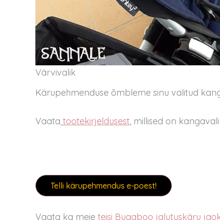
Värvivalik
Kärupehmenduse õmbleme sinu valitud kangast
Vaata
tootekirjeldusest
, millised on kangava
Telli kärupehmendus e-poest!
Vaata ka meie
teisi Bugaboo jalutuskäru jaok