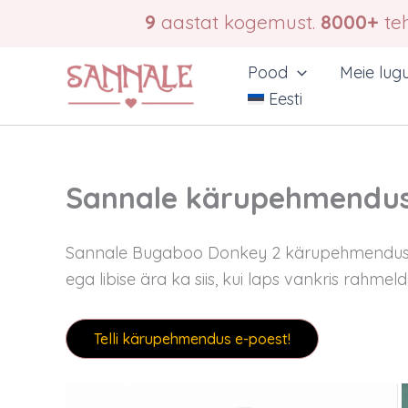
Skip
9
aastat kogemust.
8000+
teh
to
content
Pood
Meie lug
Eesti
Sannale kärupehmendus
Sannale Bugaboo Donkey 2 kärupehmendus o
ega libise ära ka siis, kui laps vankris rahmel
Telli kärupehmendus e-poest!