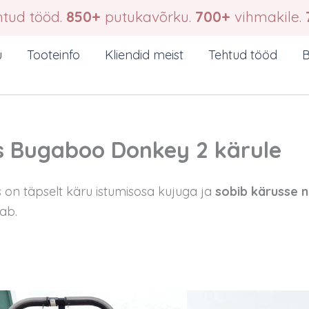
tud tööd.
850+
putukavõrku.
700+
vihmakile.
u
Tooteinfo
Kliendid meist
Tehtud tööd
B
 Bugaboo Donkey 2 kärule
n täpselt käru istumisosa kujuga ja
sobib kärusse n
dab.