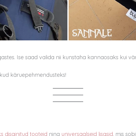
es. Ise saad valida nii kunstaha kannaosaks kui värv
likud käruepehmendusteks!
s disainitud tooteid
ning
universaalseid lisasid
,
mis sob