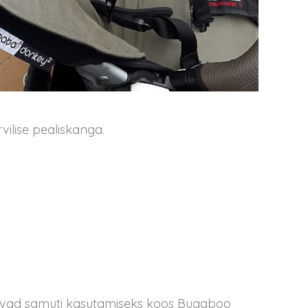
ilise pealiskanga.
ivad samuti kasutamiseks koos Bugaboo