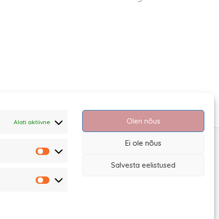
Olen nõus
Alati aktiivne
Ei ole nõus
Statistika
Salvesta eelistused
Turundus