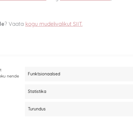
le
? Vaata
kogu mudelivalikut SIIT.
t
Funktsionaalsed
leku nende
Statistika
Müügitingimused
Kauba tagastamine
Turundus
Privaatsuspoliitika ja küpsised
Edasimüüjad