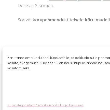
Donkey 2 käruga.
Soovid
kärupehmendust teisele käru mudeli
Kasutame oma kodulehel küpsisefaile, et pakkuda sulle parima
kasutajakogemust. Klikkides "Olen nõus" nupule, annad nõuso
kasutamiseks.
Sannale OÜ
tel.
+372 58863122
Rüütli 4, Tallinn
sannale@sannale.ee
Küpsiste poliitika
Privaatsuspoliitika ja küpsised