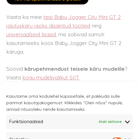
Vaata ka meie
teisi Baby Jogger City Mini GT 2
jalutuskäru jaoks disainitud tooteid
ning
universaalseid lisasid
,
mis sobivad samuti
kasutamiseks koos Baby Jogger City Mini GT 2
käruga.
Soovid
kärupehmendust teisele käru mudelile
?
Vaata
kogu mudelivalikut SIIT.
Kasutame oma kodulehel küpsisefaile, et pakkuda sulle
parimat kasutajakogemust. Klikkides "Olen nõus" nupule,
annad nõusoleku nende kasutamiseks.
Funktsionaalsed
Alati aktiivne
Sannale OÜ