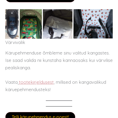
Värvivalik
Kärupehmenduse õmbleme sinu valitud kangastes.
Ise saad valida nii kunstaha kannaosaks kui värvilise
pealiskanga.
Vaata
tootekirjeldusest
, millised on kangavalikud
käruepehmendusteks!
Telli kärupehmendus e-poest!