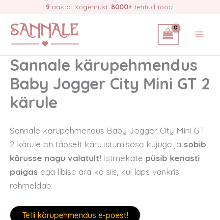
Skip
9
aastat kogemust.
8000+
tehtud tööd.
to
content
Sannale kärupehmendus
Baby Jogger City Mini GT 2
kärule
Sannale kärupehmendus Baby Jogger City Mini GT
2 kärule on täpselt käru istumisosa kujuga ja
sobib
kärusse nagu valatult!
Istmekate
püsib kenasti
paigas
ega libise ära ka siis, kui laps vankris
rahmeldab.
Telli kärupehmendus e-poest!