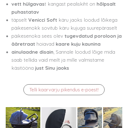
vett hülgavas
t kangast pealiskiht on
hõlpsalt
puhastatav
täpselt
Venicci Soft
käru jaoks loodud lõikega
päikesenokk sovitub käru kujuga suurepäraselt
päikesenoka sees olev
tugevdatud poroloon ja
ääretraat
hoiavad
kaare kuju kaunina
ainulaadne disain
, Sannale loodud lõige mida
saab tellida vaid meilt ja mille valmistame
käsitööna
just Sinu jaoks
Telli kaarvarju pikendus e-poest!