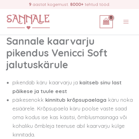
Skip
9
aastat kogemust.
8000+
tehtud tööd.
to
content
Sannale kaarvarju
pikendus Venicci Soft
jalutuskärule
pikendab käru kaarvarju ja
kaitseb sinu last
päikese ja tuule eest
päikesenokk
kinnitub krõpsupaelaga
käru noka
esiäärele. Krõpsupaela käru poolse vaste saad
oma kodus ise kas käsitsi, õmblusmasinaga või
kohaliku õmbleja teenuse abil kaarvarju külge
kinnitada.