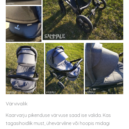
Värvivalik
Kaarvarju pikenduse värvuse saad ise valida. Kas
tagasihoidlik must, ühevärviline või hoopis midagi