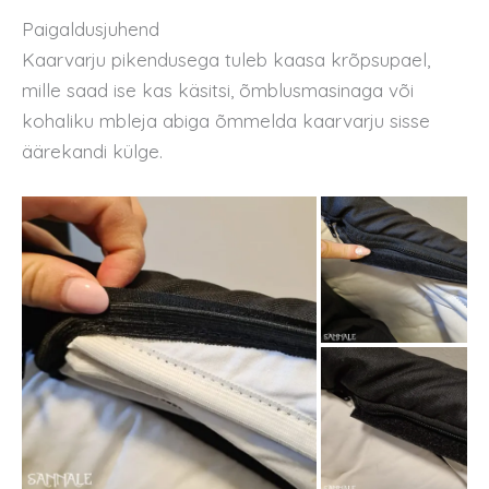
Paigaldusjuhend
Kaarvarju pikendusega tuleb kaasa krõpsupael,
mille saad ise kas käsitsi, õmblusmasinaga või
kohaliku mbleja abiga õmmelda kaarvarju sisse
äärekandi külge.