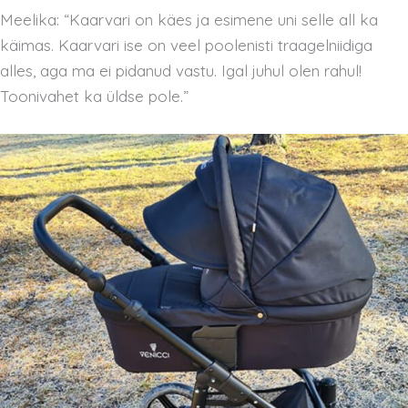
Meelika: “Kaarvari on käes ja esimene uni selle all ka
käimas. Kaarvari ise on veel poolenisti traagelniidiga
alles, aga ma ei pidanud vastu. Igal juhul olen rahul!
Toonivahet ka üldse pole.”