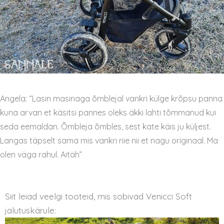
Angela: “Lasin masinaga õmblejal vankri külge krõpsu panna
kuna arvan et käsitsi pannes oleks äkki lahti tõmmanud kui
seda eemaldan. Õmbleja õmbles, sest kate käis ju küljest.
Langas täpselt sama mis vankri riie nii et nagu originaal. Ma
olen väga rahul. Aitäh”
Siit leiad veelgi tooteid, mis sobivad Venicci Soft
jalutuskärule: