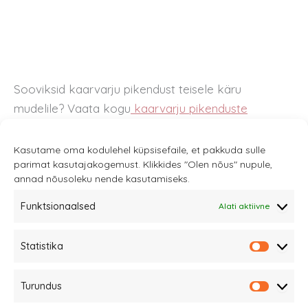
Sooviksid kaarvarju pikendust teisele käru
mudelile? Vaata kogu
kaarvarju pikenduste
mudelitvalikut
.
Kasutame oma kodulehel küpsisefaile, et pakkuda sulle
parimat kasutajakogemust. Klikkides "Olen nõus" nupule,
annad nõusoleku nende kasutamiseks.
Funktsionaalsed
Alati aktiivne
Sannale OÜ
Statistika
tel.
+372 58863122
Statistik
Rüütli 4, Tallinn
Turundus
sannale@sannale.ee
Turundu