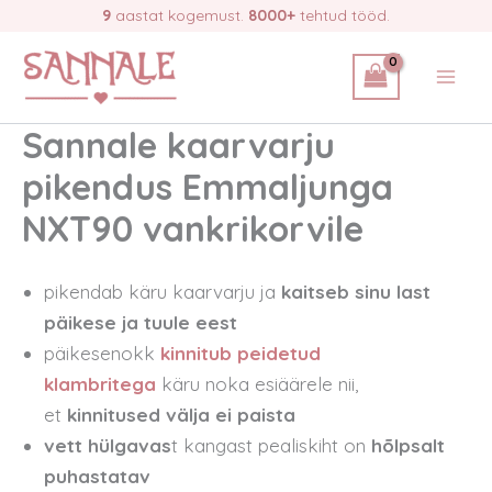
Skip
9
aastat kogemust.
8000+
tehtud tööd.
to
content
Sannale kaarvarju
pikendus Emmaljunga
NXT90 vankrikorvile
pikendab käru kaarvarju ja
kaitseb sinu last
päikese ja tuule eest
päikesenokk
kinnitub peidetud
klambritega
käru noka esiäärele nii,
et
kinnitused välja ei paista
vett hülgavas
t kangast pealiskiht on
hõlpsalt
puhastatav