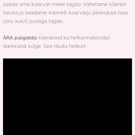
saada oma kaarvari meile tagasi. Vahetame klambri
tasuta ja saadame kärmelt kaarvarju pikenduse taas
(sinu kulul) postiga tagasi.
ÄRA paigalda
klambreid ka helkurmaterjalist
äärekandi külge. See rikuks helkuri!