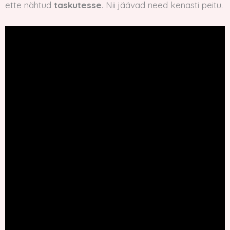
ette nähtud
taskutesse
. Nii jäävad need kenasti peitu.