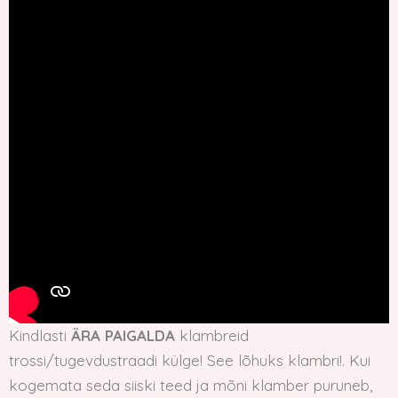
Kindlasti
ÄRA PAIGALDA
klambreid
trossi/tugevdustraadi külge! See lõhuks klambri!. Kui
kogemata seda siiski teed ja mõni klamber puruneb,