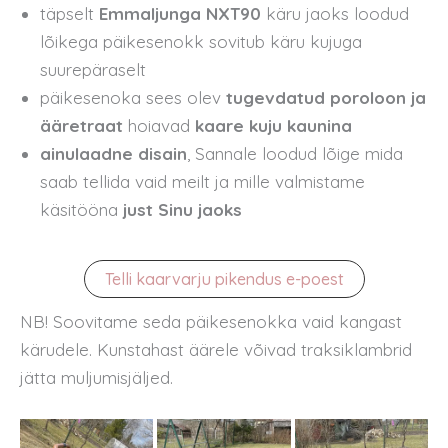
täpselt
Emmaljunga NXT90
käru jaoks loodud
lõikega päikesenokk sovitub käru kujuga
suurepäraselt
päikesenoka sees olev
tugevdatud poroloon ja
ääretraat
hoiavad
kaare kuju kaunina
ainulaadne disain
, Sannale loodud lõige mida
saab tellida vaid meilt ja mille valmistame
käsitööna
just Sinu jaoks
Telli kaarvarju pikendus e-poest
NB! Soovitame seda päikesenokka vaid kangast
kärudele. Kunstahast äärele võivad traksiklambrid
jätta muljumisjäljed.