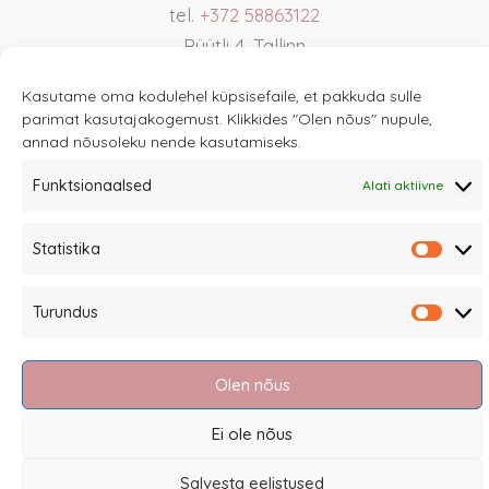
tel.
+372 58863122
Rüütli 4, Tallinn
sannale@sannale.ee
Kasutame oma kodulehel küpsisefaile, et pakkuda sulle
Müügitingimused
parimat kasutajakogemust. Klikkides "Olen nõus" nupule,
annad nõusoleku nende kasutamiseks.
Kauba tagastamine
Privaatsuspoliitika ja küpsised
Funktsionaalsed
Alati aktiivne
Edasimüüjad
Statistika
Statis
Turundus
Turun
Eesti
Olen nõus
Ei ole nõus
Salvesta eelistused