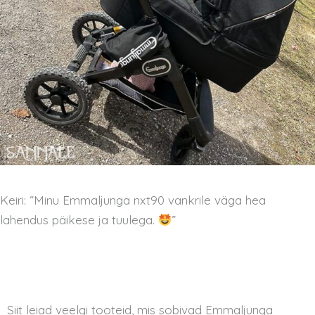
Keiri: “Minu Emmaljunga nxt90 vankrile väga hea
lahendus päikese ja tuulega.
”
Siit leiad veelgi tooteid, mis sobivad Emmaljunga