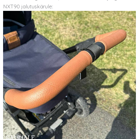
NXT90 jalutuskärule: