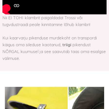
Nii EI TOHI klambrit paigaldada! Trossi või
tugvdustraadi peale kinnitamine lõhub klambri!
Kui kaarvarju pikenduse murdekoht on transpordi
käigus oma sileduse kaotanud,
triigi
pikendust
NÕRGAL kuumusel ja see saavutab taas oma esialgse
välimuse.