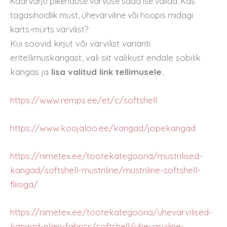
Kaarvarju pikenduse värvuse saad ise valida. Kas
tagasihoidlik must, ühevärviline või hoopis midagi
kärts-mürts värvilist?
Kui soovid kirjut või värvilist varianti
eritellimuskangast, vali siit valikust endale sobilik
kangas ja
lisa valitud link tellimusele.
https://www.remps.ee/et/c/softshell
https://www.koojaloo.ee/kangad/jopekangad
https://riimetex.ee/tootekategooria/mustrilised-
kangad/softshell-mustriline/mustriline-softshell-
fliisiga/
https://riimetex.ee/tootekategooria/uhevarvilised-
kangad-plain-fabrics/softshell/uhevarviline-