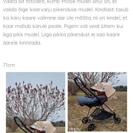
Vaata siit fotodelt, kumb Miose mudel sinul on, et
valida õige kaarvarju pikenduse mudel. Kindlasti tasub
ka käru kaare välimine äär üle mõõta, nii on kindel, et
kaar mahub kärule peale. Pigem vali veidi lühem kui
liiga pikk mudel. Liiga pikka pikendust ei saa kaare
äärele kinnitada.
71cm