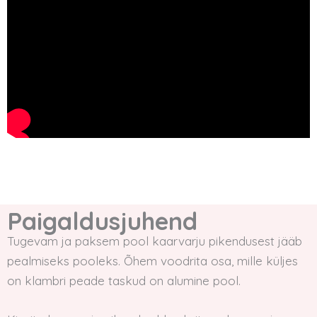
Paigaldusjuhend
Tugevam ja paksem pool kaarvarju pikendusest jääb
pealmiseks pooleks. Õhem voodrita osa, mille küljes
on klambri peade taskud on alumine pool.