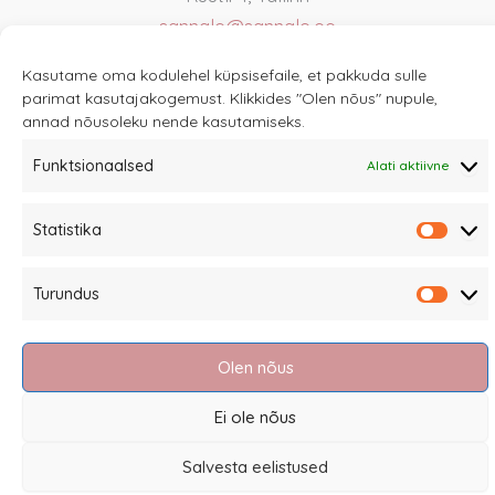
sannale@sannale.ee
Müügitingimused
Kasutame oma kodulehel küpsisefaile, et pakkuda sulle
Kauba tagastamine
parimat kasutajakogemust. Klikkides "Olen nõus" nupule,
annad nõusoleku nende kasutamiseks.
Privaatsuspoliitika ja küpsised
Edasimüüjad
Funktsionaalsed
Alati aktiivne
Statistika
Statis
Turundus
Turun
Eesti
Olen nõus
Ei ole nõus
Salvesta eelistused