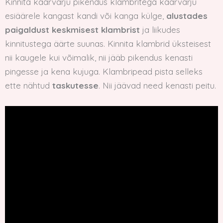
Kinnita kaarvarju pikendus klambritega kaarvarju
esiäärele kangast kandi või kanga külge,
alustades
paigaldust keskmisest klambrist
ja liikudes
kinnitustega äärte suunas. Kinnita klambrid üksteisest
nii kaugele kui võimalik, nii jääb pikendus kenasti
pingesse ja kena kujuga. Klambripead pista selleks
ette nähtud
taskutesse
. Nii jäävad need kenasti peitu.