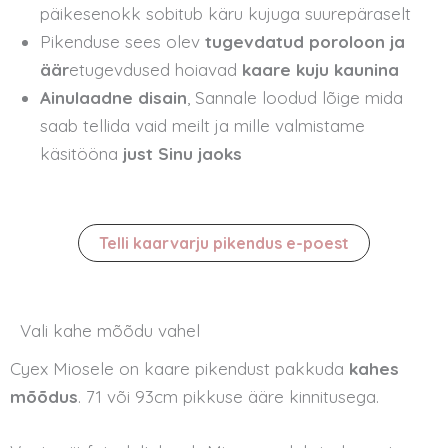
päikesenokk sobitub käru kujuga suurepäraselt
Pikenduse sees olev
tugevdatud poroloon ja
äär
etugevdused hoiavad
kaare kuju kaunina
Ainulaadne disain
, Sannale loodud lõige mida
saab tellida vaid meilt ja mille valmistame
käsitööna
just Sinu jaoks
Telli kaarvarju pikendus e-poest
Vali kahe mõõdu vahel
Cyex Miosele on kaare pikendust pakkuda
kahes
mõõdus
. 71 või 93cm pikkuse ääre kinnitusega.