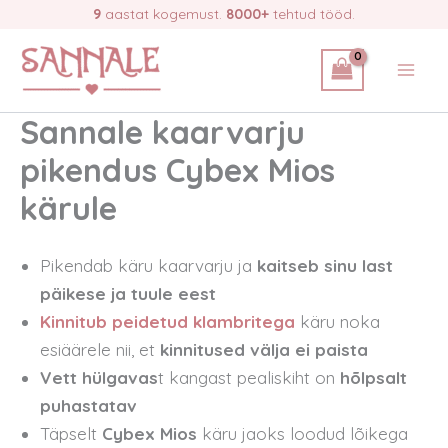
Skip
9
aastat kogemust.
8000+
tehtud tööd.
to
content
Sannale kaarvarju
pikendus Cybex Mios
kärule
Pikendab käru kaarvarju ja
kaitseb sinu last
päikese ja tuule eest
Kinnitub peidetud klambritega
käru noka
esiäärele nii, et
kinnitused välja ei paista
Vett hülgavas
t kangast pealiskiht on
hõlpsalt
puhastatav
Täpselt
Cybex Mios
käru jaoks loodud lõikega