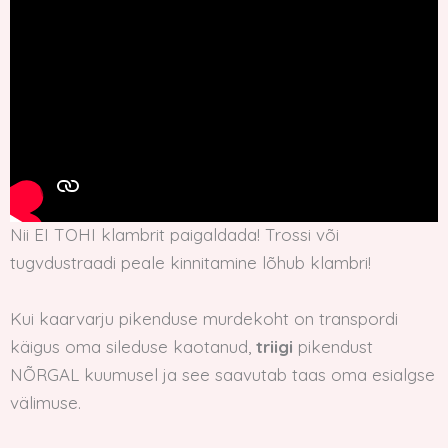
Nii EI TOHI klambrit paigaldada! Trossi või
tugvdustraadi peale kinnitamine lõhub klambri!
Kui kaarvarju pikenduse murdekoht on transpordi
käigus oma sileduse kaotanud,
triigi
pikendust
NÕRGAL kuumusel ja see saavutab taas oma esialgse
välimuse.