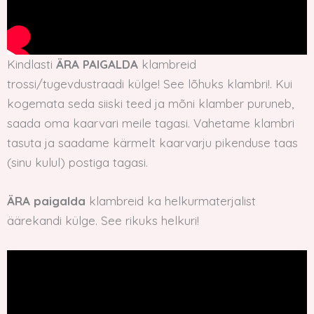
Kindlasti
ÄRA PAIGALDA
klambreid
trossi/tugevdustraadi külge! See lõhuks klambri!. Kui
kogemata seda siiski teed ja mõni klamber puruneb,
saada oma kaarvari meile tagasi. Vahetame klambri
tasuta ja saadame kärmelt kaarvarju pikenduse taas
(sinu kulul) postiga tagasi.
ÄRA paigalda
klambreid ka helkurmaterjalist
äärekandi külge. See rikuks helkuri!