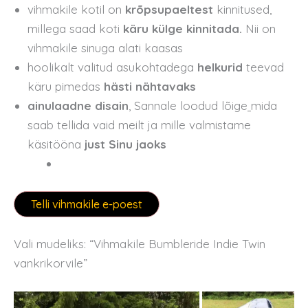
vihmakile kotil on
krõpsupaeltest
kinnitused,
millega saad koti
käru külge kinnitada.
Nii on
vihmakile sinuga alati kaasas
hoolikalt valitud asukohtadega
helkurid
teevad
käru pimedas
hästi nähtavaks
ainulaadne disain
, Sannale loodud lõige
mida
saab tellida vaid meilt ja mille valmistame
käsitööna
just Sinu jaoks
Telli vihmakile e-poest
Vali mudeliks: “Vihmakile Bumbleride Indie Twin
vankrikorvile”