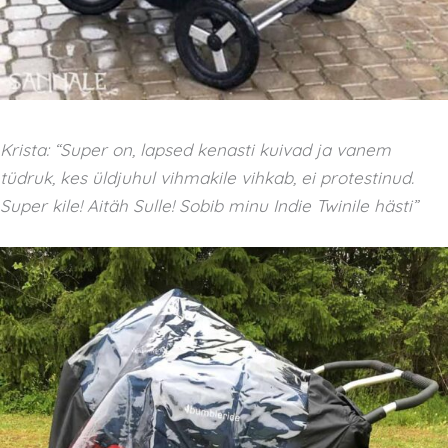
Krista: “Super on, lapsed kenasti kuivad ja vanem
tüdruk, kes üldjuhul vihmakile vihkab, ei protestinud.
Super kile! Aitäh Sulle! Sobib minu Indie Twinile hästi”