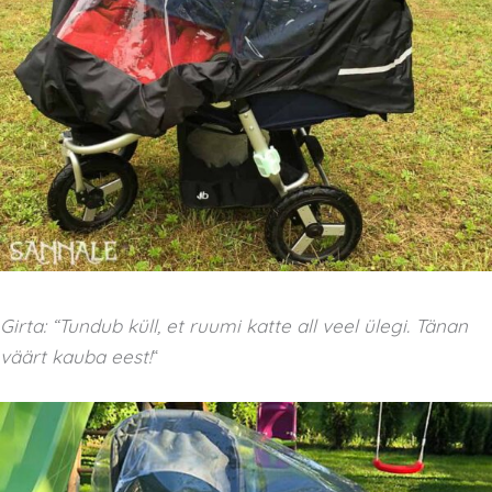
Girta: “Tundub küll, et ruumi katte all veel ülegi. Tänan
väärt kauba eest!
“