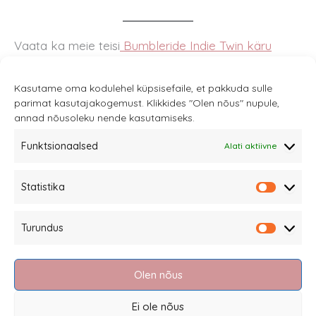
Vaata ka meie teisi
Bumbleride Indie Twin käru
jaoks disainitud tooteid.
Kasutame oma kodulehel küpsisefaile, et pakkuda sulle
parimat kasutajakogemust. Klikkides "Olen nõus" nupule,
annad nõusoleku nende kasutamiseks.
Funktsionaalsed
Alati aktiivne
Sannale OÜ
Statistika
tel.
+372 58863122
Statistik
Rüütli 4, Tallinn
Turundus
sannale@sannale.ee
Turundu
Müügitingimused
Olen nõus
Kauba tagastamine
Privaatsuspoliitika ja küpsised
Ei ole nõus