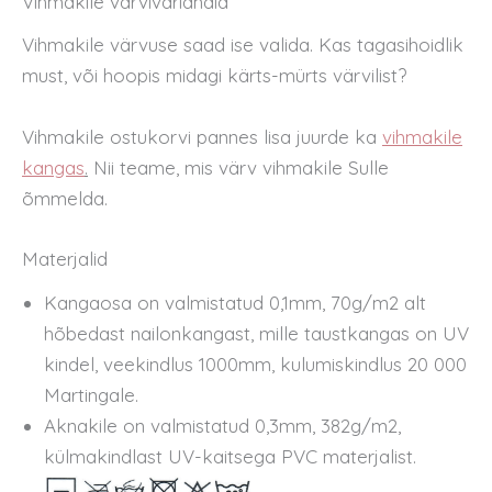
Vihmakile värvivariandid
Vihmakile värvuse saad ise valida. Kas tagasihoidlik
must, või hoopis midagi kärts-mürts värvilist?
Vihmakile ostukorvi pannes lisa juurde ka
vihmakile
kangas
.
Nii teame, mis värv vihmakile Sulle
õmmelda.
Materjalid
Kangaosa on valmistatud 0,1mm, 70g/m2 alt
hõbedast nailonkangast, mille taustkangas on UV
kindel, veekindlus 1000mm, kulumiskindlus 20 000
Martingale.
Aknakile on valmistatud 0,3mm, 382g/m2,
külmakindlast UV-kaitsega PVC materjalist.