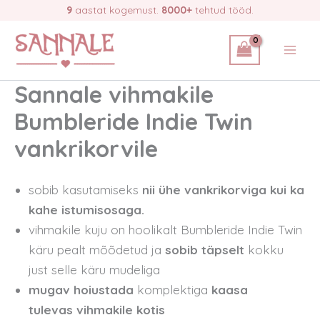
Skip
9
aastat kogemust.
8000+
tehtud tööd.
to
content
Sannale vihmakile
Bumbleride Indie Twin
vankrikorvile
sobib kasutamiseks
nii ühe vankrikorviga kui ka
kahe istumisosaga.
vihmakile kuju on hoolikalt Bumbleride Indie Twin
käru pealt mõõdetud ja
sobib täpselt
kokku
just selle käru mudeliga
mugav hoiustada
komplektiga
kaasa
tulevas vihmakile kotis