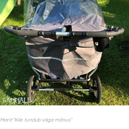
Marit:”Kile tundub väga mõnus”