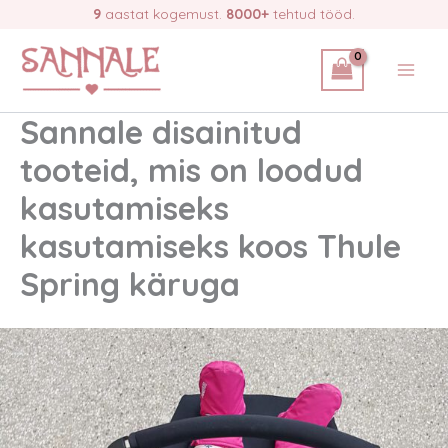
Skip
9
aastat kogemust.
8000+
tehtud tööd.
to
content
Sannale disainitud
tooteid, mis on loodud
kasutamiseks
kasutamiseks koos Thule
Spring käruga