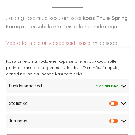
Jalatugi disainitud kasutamiseks
koos Thule Spring
käruga
ja ei sobi kokku teiste käru mudelitega.
Vaata ka meie universaalseid lisasid
, mida saab
samuti kasutada koos Thule Spring käruga.
Kasutame oma kodulehel küpsisefaile, et pakkuda sulle
parimat kasutajakogemust. Klikkides "Olen nõus" nupule,
annad nõusoleku nende kasutamiseks.
Funktsionaalsed
Alati aktiivne
Sannale OÜ
Statistika
tel.
+372 58863122
Statistik
Rüütli 4, Tallinn
Turundus
sannale@sannale.ee
Turundu
Müügitingimused