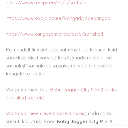
https://www.remps.ee/et/c/softshell
https://www.koojaloo.ee/kangad/jopekangad
https://www.kangasahver.ee/et/c/softshell
Kui nendelt linkidelt sobivat mustrit ei leidnud, kuid
sooviksid siiski värvilist katet, saada meile e-kiri
sannale@sannale.ee ja pakume veel e-poodide
kangalinke lisaks.
Vaata ka meie teisi
Baby Jogger City Mini 2 jaoks
disainitud tooteid.
Vaata ka meie universaalseid lisasid
, mida saab
samuti kasutada koos
Baby Jogger City Mini 2