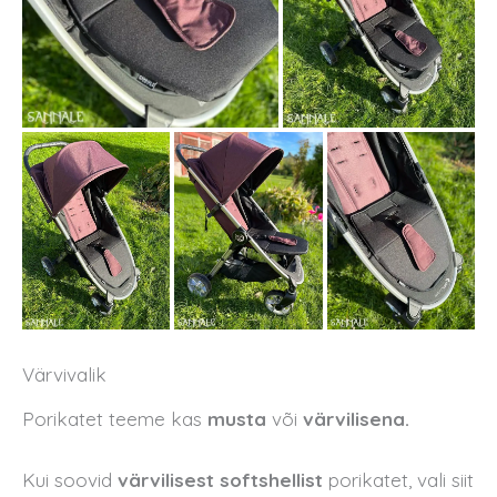
Värvivalik
Porikatet teeme kas
musta
või
värvilisena.
Kui soovid
värvilisest softshellist
porikatet, vali siit