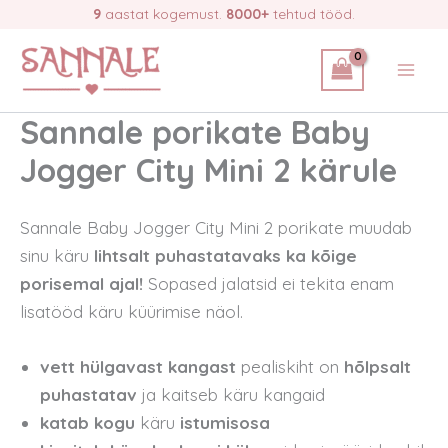
Skip
9
aastat kogemust.
8000+
tehtud tööd.
to
content
Sannale porikate Baby
Jogger City Mini 2 kärule
Sannale Baby Jogger City Mini 2 porikate muudab
sinu käru
lihtsalt puhastatavaks ka kõige
porisemal ajal!
Sopased jalatsid ei tekita enam
lisatööd käru küürimise näol.
vett hülgavast kangast
pealiskiht on
hõlpsalt
puhastatav
ja kaitseb käru kangaid
katab kogu
käru
istumisosa