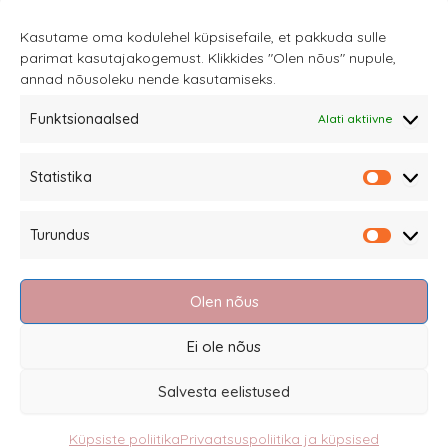
käruga.
Kasutame oma kodulehel küpsisefaile, et pakkuda sulle
parimat kasutajakogemust. Klikkides "Olen nõus" nupule,
annad nõusoleku nende kasutamiseks.
Funktsionaalsed
Alati aktiivne
Sannale OÜ
Statistika
tel.
+372 58863122
Statistik
Rüütli 4, Tallinn
Turundus
sannale@sannale.ee
Turundu
Müügitingimused
Olen nõus
Kauba tagastamine
Privaatsuspoliitika ja küpsised
Ei ole nõus
Edasimüüjad
Salvesta eelistused
Küpsiste poliitika
Privaatsuspoliitika ja küpsised