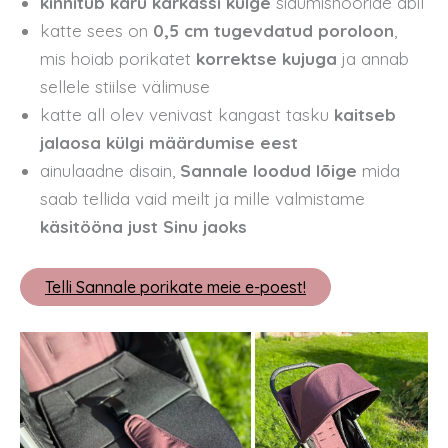
kinnitub käru karkassi külge
sidumisnööride abil
katte sees on
0,5 cm tugevdatud poroloon
,
mis hoiab porikatet
korrektse kujuga
ja annab
sellele stiilse välimuse
katte all olev venivast kangast tasku
kaitseb
jalaosa külgi määrdumise eest
ainulaadne disain,
Sannale loodud lõige
mida
saab tellida vaid meilt ja mille valmistame
käsitööna just Sinu jaoks
Telli Sannale porikate meie e-poest!