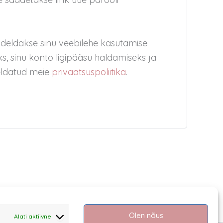
ödeldakse sinu veebilehe kasutamise
, sinu konto ligipääsu haldamiseks ja
rjeldatud meie
privaatsuspoliitika
.
Olen nõus
Alati aktiivne