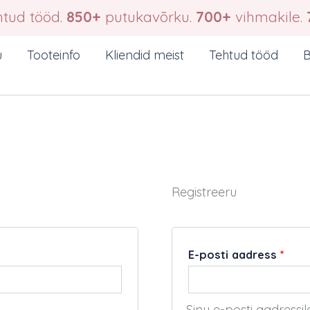
tud tööd.
850+
putukavõrku.
700+
vihmakile.
u
Tooteinfo
Kliendid meist
Tehtud tööd
B
Registreeru
Nõu
E-posti aadress
*
Sinu e-posti aadressi