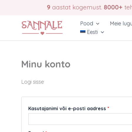
Skip
9
aastat kogemust.
8000+
teh
to
content
Pood
Meie lug
Eesti
Minu konto
Logi sisse
Nõutud
Kasutajanimi või e-posti aadress
*