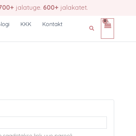
700+
jalatuge.
600+
jalakatet.
logi
KKK
Kontakt
Search
tud
le saadetakse link uue parooli