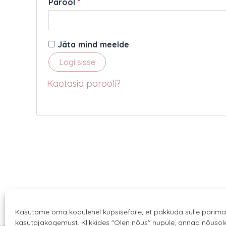
Nõutud
Parool
*
Jäta mind meelde
Logi sisse
Kaotasid parooli?
Kasutame oma kodulehel küpsisefaile, et pakkuda sulle parima
kasutajakogemust. Klikkides "Olen nõus" nupule, annad nõuso