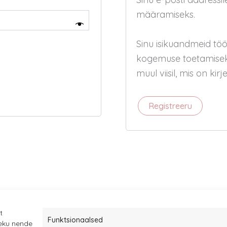
määramiseks.
Sinu isikuandmeid tö
kogemuse toetamiseks
muul viisil, mis on ki
Registreeru
t
Funktsionaalsed
leku nende