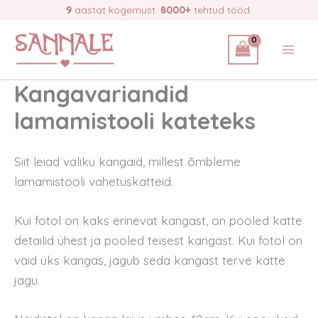
Skip
9
aastat kogemust.
8000+
tehtud tööd.
to
content
Kangavariandid
lamamistooli kateteks
Siit leiad valiku kangaid, millest õmbleme
lamamistooli vahetuskatteid.
Kui fotol on kaks erinevat kangast, on pooled katte
detailid ühest ja pooled teisest kangast. Kui fotol on
vaid üks kangas, jagub seda kangast terve katte
jagu.