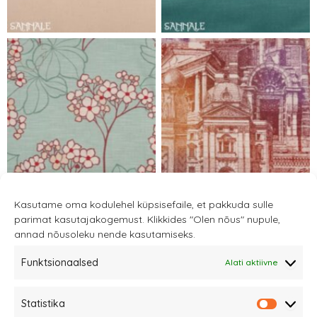
Kasutame oma kodulehel küpsisefaile, et pakkuda sulle
parimat kasutajakogemust. Klikkides "Olen nõus" nupule,
annad nõusoleku nende kasutamiseks.
Funktsionaalsed
Alati aktiivne
Katet tellides lisa enda valitud kanga kirjeldus
kommentaaride lahtrisse.
Statistika
Statistik