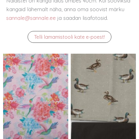
Näidistel on kanga laius umbes 40cm. Kui sooviksid
kangaid lähemalt näha, anna oma soovist märku
sannale@sannale.ee
ja saadan lisafotosid.
Telli lamamistooli kate e-poest!