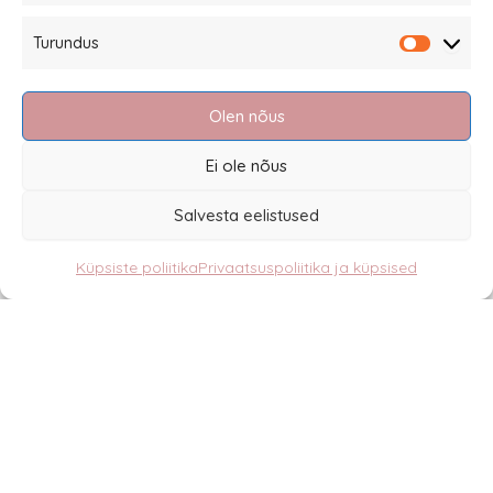
Kui sa sellest valikust sobivaid mustreid ei leia, anna
Turundus
Turundu
märku! Saame vaadata ka eritellimuskangaid ja sel
viisil parima lahenduse leida. (Eritellimuskanga puhul
Olen nõus
lisandub tellimishinnale kanga tellimise maksumus).
Ei ole nõus
Salvesta eelistused
Sannale OÜ
Küpsiste poliitika
Privaatsuspoliitika ja küpsised
tel.
+372 58863122
Rüütli 4, Tallinn
sannale@sannale.ee
Müügitingimused
Kauba tagastamine
Privaatsuspoliitika ja küpsised
Edasimüüjad