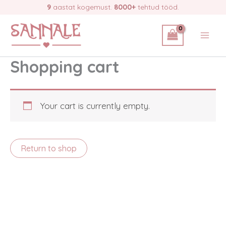
Skip
9
aastat kogemust.
8000+
tehtud tööd.
to
content
Shopping cart
Your cart is currently empty.
Return to shop