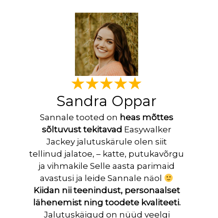
Sandra Oppar
Sannale tooted on
heas mõttes
sõltuvust tekitavad
Easywalker
Jackey jalutuskärule olen siit
tellinud jalatoe, – katte, putukavõrgu
ja vihmakile Selle aasta parimaid
avastusi ja leide Sannale näol
Kiidan nii teenindust, personaalset
lähenemist ning toodete kvaliteeti.
Jalutuskäigud on nüüd veelgi