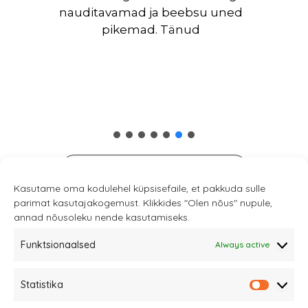
nauditavamad ja beebsu uned
pikemad. Tänud
Read more customer feedback
Kasutame oma kodulehel küpsisefaile, et pakkuda sulle
parimat kasutajakogemust. Klikkides "Olen nõus" nupule,
annad nõusoleku nende kasutamiseks.
Funktsionaalsed
Always active
Statistika
Sannale OÜ
Statistik
tel.
+372 58863122