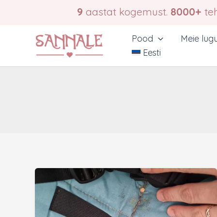
Skip
9
aastat kogemust.
8000+
teh
to
content
Pood
Meie lug
Eesti