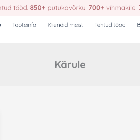
tud tööd.
850+
putukavõrku.
700+
vihmakile.
u
Tooteinfo
Kliendid meist
Tehtud tööd
B
Kärule