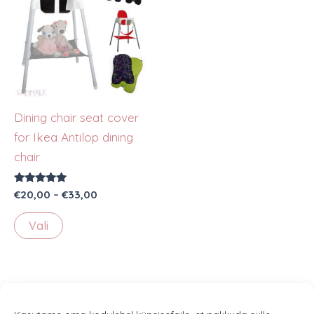
Dining chair seat cover
for Ikea Antilop dining
chair
Rated
Price
€
20,00
–
€
33,00
5.00
range:
out of 5
This
€20,00
Vali
through
product
€33,00
has
multiple
variants.
The