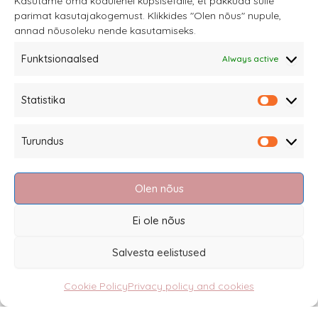
Kasutame oma kodulehel küpsisefaile, et pakkuda sulle
parimat kasutajakogemust. Klikkides "Olen nõus" nupule,
options
annad nõusoleku nende kasutamiseks.
may
be
Funktsionaalsed
Always active
chosen
on
Statistika
Sannale OÜ
Statistik
the
tel.
+372 58863122
product
Turundus
Rüütli 4, Tallinn
Turundu
page
sannale@sannale.ee
Olen nõus
Terms of sale
Returning items
Ei ole nõus
Privacy policy and cookies
Salvesta eelistused
Cookie Policy
Privacy policy and cookies