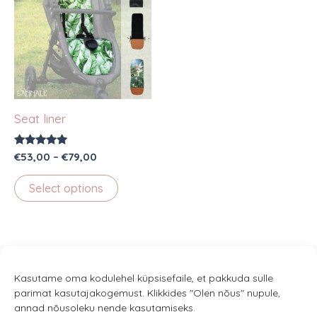
Seat liner
Rated
Price
€
53,00
–
€
79,00
5.00
range:
out of 5
This
€53,00
Select options
through
product
€79,00
has
multiple
variants.
The
Kasutame oma kodulehel küpsisefaile, et pakkuda sulle
parimat kasutajakogemust. Klikkides "Olen nõus" nupule,
options
annad nõusoleku nende kasutamiseks.
may