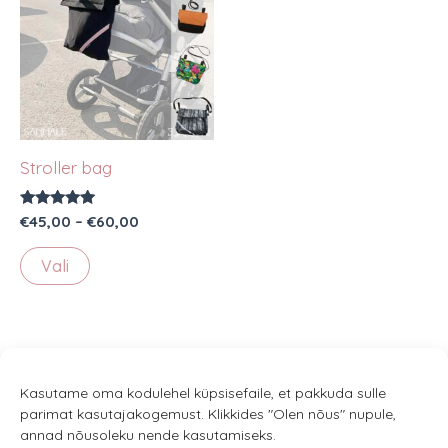
Stroller bag
Rated
Price
€
45,00
–
€
60,00
5.00
range:
out of 5
This
€45,00
Vali
through
product
€60,00
has
multiple
variants.
The
Kasutame oma kodulehel küpsisefaile, et pakkuda sulle
parimat kasutajakogemust. Klikkides "Olen nõus" nupule,
options
annad nõusoleku nende kasutamiseks.
may