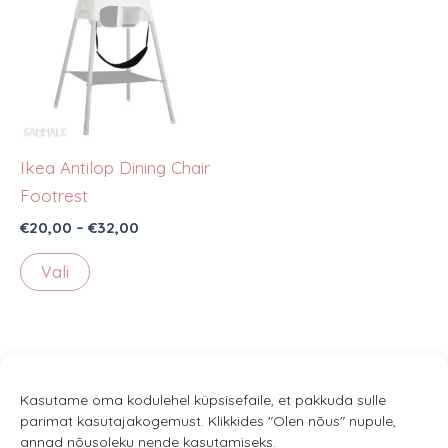
Ikea Antilop Dining Chair
Footrest
Price
€
20,00
–
€
32,00
range:
This
€20,00
Vali
through
product
€32,00
has
multiple
variants.
The
Kasutame oma kodulehel küpsisefaile, et pakkuda sulle
parimat kasutajakogemust. Klikkides "Olen nõus" nupule,
options
annad nõusoleku nende kasutamiseks.