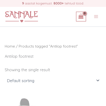
Skip
9
aastat kogemust.
8000+
tehtud tööd.
to
content
Home
/ Products tagged “Antilop footrest”
Antilop footrest
Showing the single result