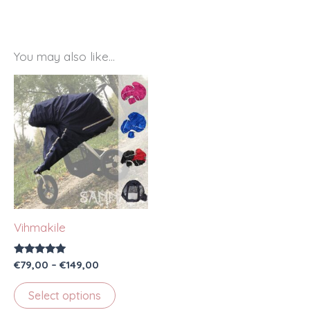
You may also like…
Vihmakile
Rated
Price
€
79,00
–
€
149,00
5.00
range:
out of 5
This
€79,00
Select options
through
product