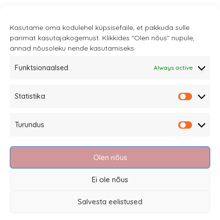
€149,00
has
multiple
Kasutame oma kodulehel küpsisefaile, et pakkuda sulle
variants.
parimat kasutajakogemust. Klikkides "Olen nõus" nupule,
annad nõusoleku nende kasutamiseks.
The
options
Funktsionaalsed
Always active
may
be
Statistika
Sannale OÜ
Statistik
chosen
tel.
+372 58863122
on
Turundus
Rüütli 4, Tallinn
Turundu
the
sannale@sannale.ee
product
Olen nõus
Terms of sale
page
Returning items
Ei ole nõus
Privacy policy and cookies
Salvesta eelistused