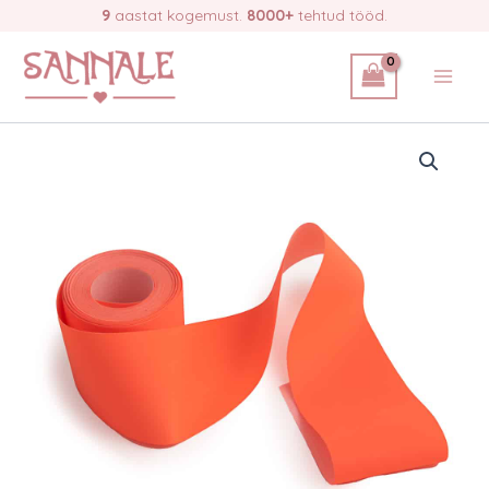
Skip
9
aastat kogemust.
8000+
tehtud tööd.
oranz
quantity
to
content