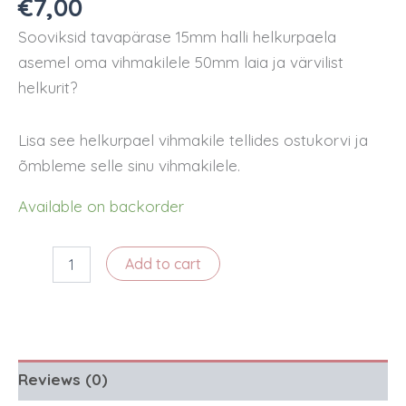
€
7,00
Sooviksid tavapärase 15mm halli helkurpaela
asemel oma vihmakilele 50mm laia ja värvilist
helkurit?
Lisa see helkurpael vihmakile tellides ostukorvi ja
õmbleme selle sinu vihmakilele.
Available on backorder
Lai
Add to cart
helkurpael
vihmakilele
-
oranz
quantity
Reviews (0)