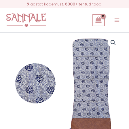
Skip
9
aastat kogemust.
8000+
tehtud tööd.
kattekangas
to
-
valgel
content
taustal
väikesed
sinised
lilled
quantity