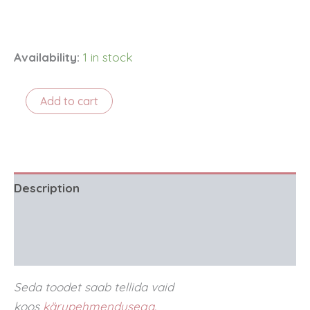
Availability:
1 in stock
Istmekatte
Add to cart
puuvillane
kattekangas
-
valgel
taustal
väikesed
Description
sinised
lilled
Additional information
quantity
Reviews (0)
Seda toodet saab tellida vaid
koos
kärupehmendusega.