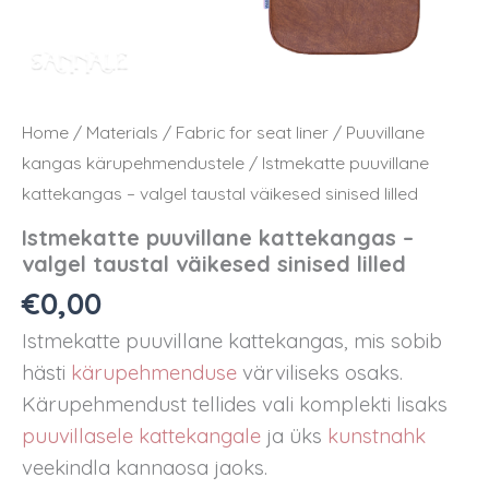
Home
/
Materials
/
Fabric for seat liner
/
Puuvillane
kangas kärupehmendustele
/ Istmekatte puuvillane
kattekangas – valgel taustal väikesed sinised lilled
Istmekatte puuvillane kattekangas –
valgel taustal väikesed sinised lilled
€
0,00
Istmekatte puuvillane kattekangas, mis sobib
hästi
kärupehmenduse
värviliseks osaks.
Kärupehmendust tellides vali komplekti lisaks
puuvillasele kattekangale
ja üks
kunstnahk
veekindla kannaosa jaoks.