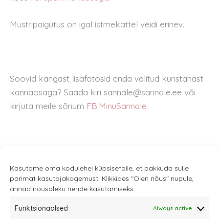
Mustripaigutus on igal istmekattel veidi erinev.
Soovid kangast lisafotosid enda valitud kunstahast
kannaosaga? Saada kiri sannale@sannale.ee või
kirjuta meile sõnum
FB:MinuSannale
Kasutame oma kodulehel küpsisefaile, et pakkuda sulle
parimat kasutajakogemust. Klikkides "Olen nõus" nupule,
annad nõusoleku nende kasutamiseks.
Funktsionaalsed
Always active