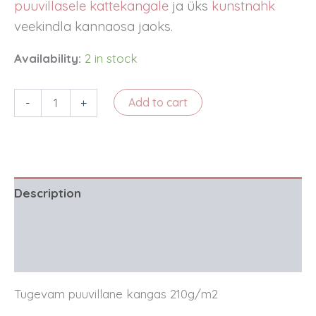
puuvillasele kattekangale
ja üks
kunstnahk
veekindla kannaosa jaoks.
Availability:
2 in stock
Puuvillane
-
+
Add to cart
kangas
-
beez,
sinine
ja
punakas
Description
triip
quantity
Additional information
Reviews (0)
Tugevam puuvillane kangas 210g/m2