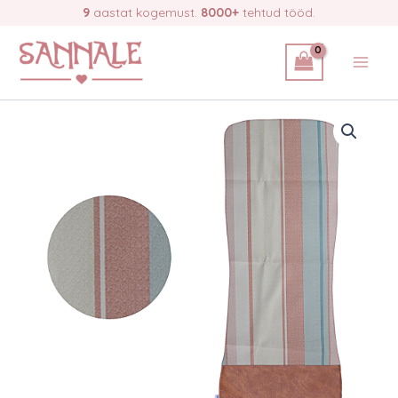
Skip
9
aastat kogemust.
8000+
tehtud tööd.
beez,
to
sinine
ja
content
punakas
triip
quantity