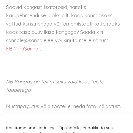
Soovid kangast lisafotosid, näiteks
kärupehmenduse jaoks pilti koos kannaosaks
valitud kunstnahaga või lamamistooli katte jaoks
koos teise puuvillase kangaga? Saada kiri
sannale@sannale.ee või kirjuta meile sõnum
FB:MinuSannale
NB Kangas on tellimiseks vaid koos teiste
toodetega.
Mustripaigutus võib tootel erineda fotol näidatust.
Kasutame oma kodulehel küpsisefaile, et pakkuda sulle