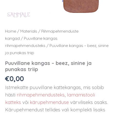
Home
/
Materials
/
Rihmapehmenduste
kangad
/
Puuvillane kangas
rihmapehmendusteks
/ Puuvillane kangas – beez, sinine
ja punakas triip
Puuvillane kangas – beez, sinine ja
punakas triip
€
0,00
Istmekatte puuvillane kattekangas, mis sobib
hästi
rihmapehmendusteks
,
lamamistooli
katteks
või
kärupehmenduse
värviliseks osaks.
Kärupehmendust tellides vali komplekti lisaks