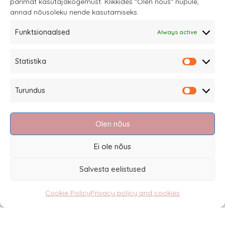
parimat kasutajakogemust. Klikkides "Olen nõus" nupule,
annad nõusoleku nende kasutamiseks.
Funktsionaalsed
Always active
Statistika
Sannale OÜ
Statistik
tel.
+372 58863122
Turundus
Rüütli 4, Tallinn
Turundu
sannale@sannale.ee
Olen nõus
Terms of sale
Returning items
Ei ole nõus
Privacy policy and cookies
Salvesta eelistused
Cookie Policy
Privacy policy and cookies
Eesti
(
Estonian
)
English